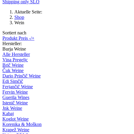
Shipping only SLO
Aktuelle Seite:
Shop
Wein
Sortiert nach
Produkt Preis -/+
Hersteller:
Burja Weine
Alle Hersteller
Vina Pregeljc
Brič Weine
Čuk Weine
Dario Prinčič Weine
Edi Simčič
Ferjančič Weine
Fervin Weine
Guerila Wines
Istenič Weine
Jnk Weine
Kabaj
Koglot Weine
Korenika & Moškon
Krapež Weine