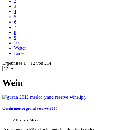
2
3
4
5
6
7
8
9
10
Weiter
Ende
Ergebnisse 1 – 12 von 214
Wein
Guštin merlot grand reserve 2015
Jahr: - 2015 Typ: Merlot
Das schwarze Etikett zeichnet sich durch die reifen ...