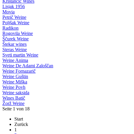
Kristančič Wines
Lisjak 1956
Movia
Petrič Weine
Poljšak Weine
Radikon
Rogovila Weine
Ščurek Weine
Štekar wines
Steras Weine
Sveti martin Weine
Weine Anima
Weine De Adami Zaloščan
Weine Fornazarič
Weine Guštin
Weine Miška
Weine Povh
Weine saksida
Wines Batič
Žorž Weine
Seite 1 von 18
Start
Zurück
1