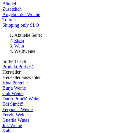
Bündel
Zusätzlich
Angebot der Woche
Touren
Shipping only SLO
Aktuelle Seite:
Shop
Wein
Weißweine
Sortiert nach
Produkt Preis +/-
Hersteller:
Hersteller auswählen
Vina Pregeljc
Burja Weine
Čuk Weine
Dario Prinčič Weine
Edi Simčič
Ferjančič Weine
Fervin Weine
Guerila Wines
Jnk Weine
Kabaj