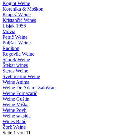
Koglot Weine
Korenika & Moškon
Krapež Weine
Kristančič Wines
Lisjak 1956
Movia
Petrič Weine
Poljšak Weine
Radikon
Rogovila Weine
Ščurek Weine
Štekar wines
Steras Weine
Sveti martin Weine
Weine Anima
Weine De Adami Zaloščan
Weine Fornazarič
Weine Guštin
Weine Miška
Weine Povh
Weine saksida
Wines Batič
Žorž Weine
Seite 1 von 11