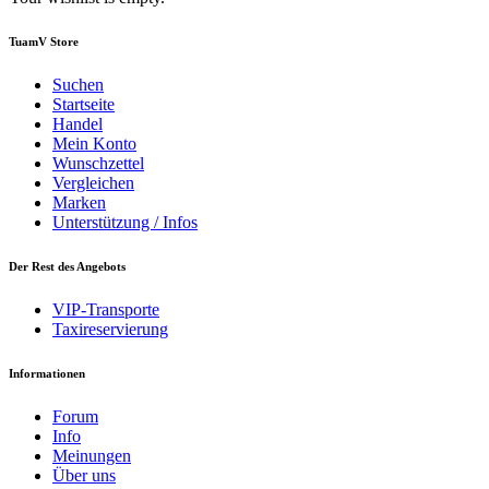
TuamV Store
Suchen
Startseite
Handel
Mein Konto
Wunschzettel
Vergleichen
Marken
Unterstützung / Infos
Der Rest des Angebots
VIP-Transporte
Taxireservierung
Informationen
Forum
Info
Meinungen
Über uns