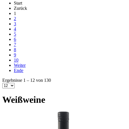
Start
Zurück
1
2
3
4
5
6
7
8
9
10
Weiter
Ende
Ergebnisse 1 – 12 von 130
Weißweine