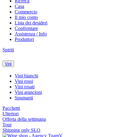
Ricerca
Casa
Commercio
Il mio conto
Lista dei desideri
Confrontare
Assistenza / Info
Produttori
Spiriti
Vini
Vini bianchi
Vini rossi
Vini rosati
Vini arancioni
Spumanti
Pacchetti
Ulteriori
Offerta della settimana
Tour
Shipping only SLO