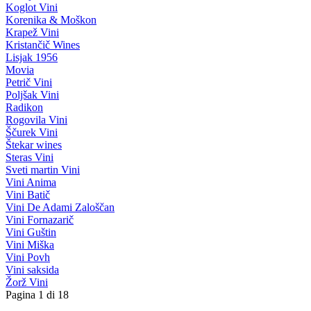
Koglot Vini
Korenika & Moškon
Krapež Vini
Kristančič Wines
Lisjak 1956
Movia
Petrič Vini
Poljšak Vini
Radikon
Rogovila Vini
Ščurek Vini
Štekar wines
Steras Vini
Sveti martin Vini
Vini Anima
Vini Batič
Vini De Adami Zaloščan
Vini Fornazarič
Vini Guštin
Vini Miška
Vini Povh
Vini saksida
Žorž Vini
Pagina 1 di 18