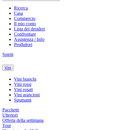
Ricerca
Casa
Commercio
Il mio conto
Lista dei desideri
Confrontare
Assistenza / Info
Produttori
Spiriti
Vini
Vini bianchi
Vini rossi
Vini rosati
Vini arancioni
Spumanti
Pacchetti
Ulteriori
Offerta della settimana
Tour