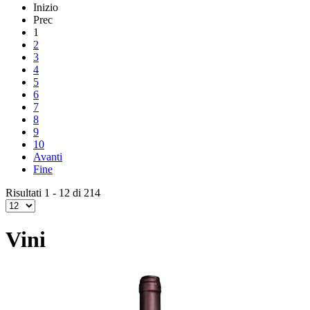
Inizio
Prec
1
2
3
4
5
6
7
8
9
10
Avanti
Fine
Risultati 1 - 12 di 214
Vini