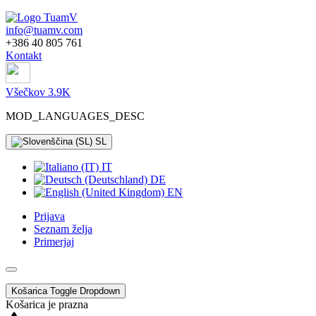
info@tuamv.com
+386 40 805 761
Kontakt
Všečkov 3.9K
MOD_LANGUAGES_DESC
SL
IT
DE
EN
Prijava
Seznam želja
Primerjaj
Košarica
Toggle Dropdown
Košarica je prazna