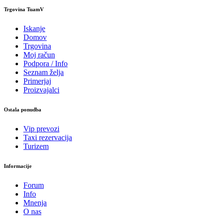
Trgovina TuamV
Iskanje
Domov
Trgovina
Moj račun
Podpora / Info
Seznam želja
Primerjaj
Proizvajalci
Ostala ponudba
Vip prevozi
Taxi rezervacija
Turizem
Informacije
Forum
Info
Mnenja
O nas