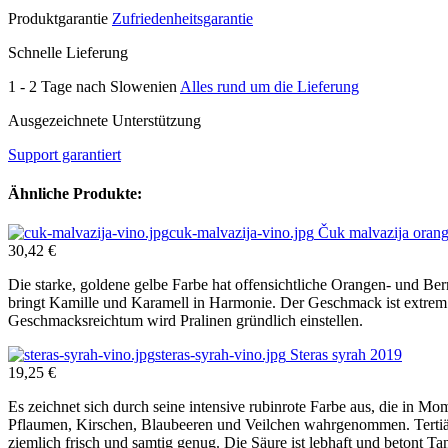
Produktgarantie
Zufriedenheitsgarantie
Schnelle Lieferung
1 - 2 Tage nach Slowenien
Alles rund um die Lieferung
Ausgezeichnete Unterstützung
Support garantiert
Ähnliche Produkte:
cuk-malvazija-vino.jpg
Čuk malvazija oran
30,42 €
Die starke, goldene gelbe Farbe hat offensichtliche Orangen- und 
bringt Kamille und Karamell in Harmonie. Der Geschmack ist extrem
Geschmacksreichtum wird Pralinen gründlich einstellen.
steras-syrah-vino.jpg
Steras syrah 2019
19,25 €
Es zeichnet sich durch seine intensive rubinrote Farbe aus, die in Mo
Pflaumen, Kirschen, Blaubeeren und Veilchen wahrgenommen. Tertiä
ziemlich frisch und samtig genug. Die Säure ist lebhaft und betont T