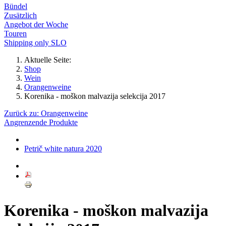
Bündel
Zusätzlich
Angebot der Woche
Touren
Shipping only SLO
Aktuelle Seite:
Shop
Wein
Orangenweine
Korenika - moškon malvazija selekcija 2017
Zurück zu: Orangenweine
Angrenzende Produkte
Petrič white natura 2020
Korenika - moškon malvazija