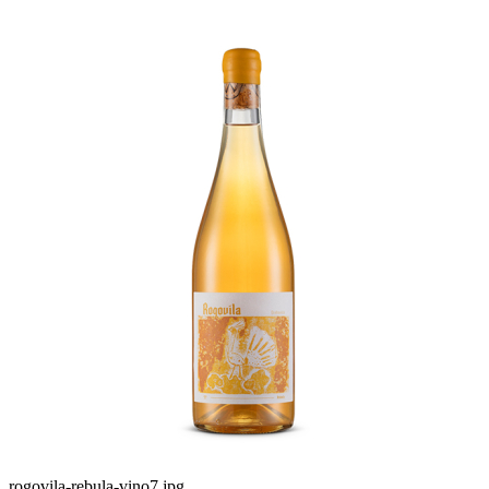
rogovila-rebula-vino7.jpg