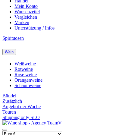
Handel
Mein Konto
Wunschzettel
Vergleichen
Marken
Unterstützung / Infos
Spirituosen
Wein
Weißweine
Rotweine
Rose weine
Orangenweine
Schaumweine
Bündel
Zusätzlich
Angebot der Woche
Touren
Shipping only SLO