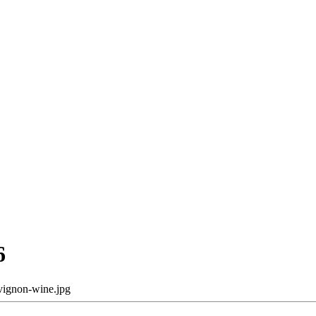
6
vignon-wine.jpg