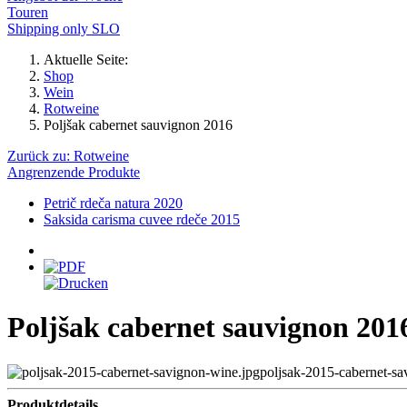
Touren
Shipping only SLO
Aktuelle Seite:
Shop
Wein
Rotweine
Poljšak cabernet sauvignon 2016
Zurück zu: Rotweine
Angrenzende Produkte
Petrič rdeča natura 2020
Saksida carisma cuvee rdeče 2015
Poljšak cabernet sauvignon 201
poljsak-2015-cabernet-sa
Produktdetails