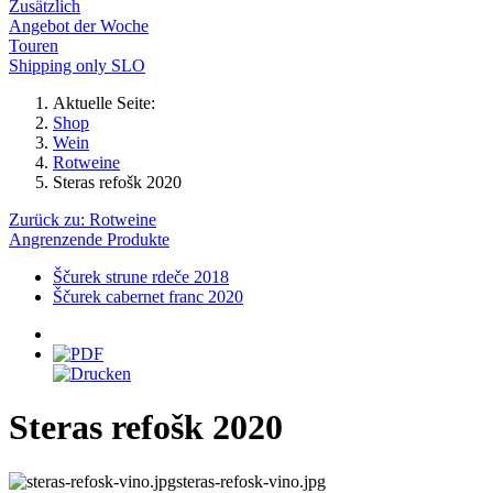
Zusätzlich
Angebot der Woche
Touren
Shipping only SLO
Aktuelle Seite:
Shop
Wein
Rotweine
Steras refošk 2020
Zurück zu: Rotweine
Angrenzende Produkte
Ščurek strune rdeče 2018
Ščurek cabernet franc 2020
Steras refošk 2020
steras-refosk-vino.jpg