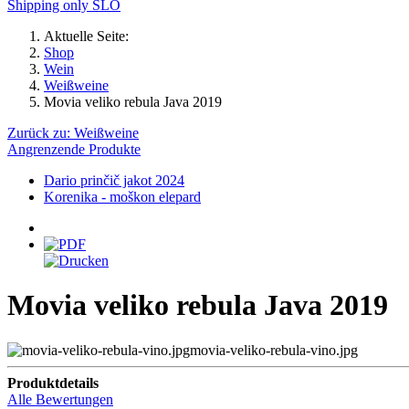
Shipping only SLO
Aktuelle Seite:
Shop
Wein
Weißweine
Movia veliko rebula Java 2019
Zurück zu: Weißweine
Angrenzende Produkte
Dario prinčič jakot 2024
Korenika - moškon elepard
Movia veliko rebula Java 2019
movia-veliko-rebula-vino.jpg
Produktdetails
Alle Bewertungen