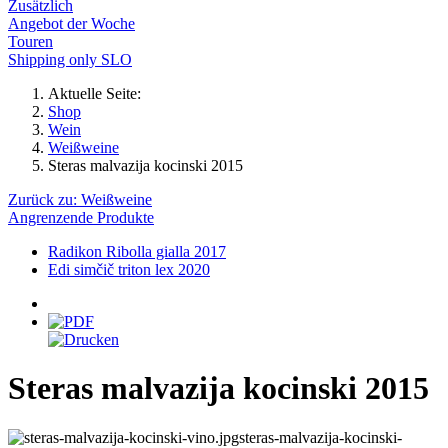
Zusätzlich
Angebot der Woche
Touren
Shipping only SLO
Aktuelle Seite:
Shop
Wein
Weißweine
Steras malvazija kocinski 2015
Zurück zu: Weißweine
Angrenzende Produkte
Radikon Ribolla gialla 2017
Edi simčič triton lex 2020
Steras malvazija kocinski 2015
steras-malvazija-kocinski-