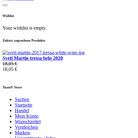
Wishlist
Your wishlist is empty.
Zuletzt angesehene Produkte
Sveti Martin tressa belo 2020
18,05 €
18,05 €
TuamV Store
Suchen
Startseite
Handel
Mein Konto
Wunschzettel
Vergleichen
Marken