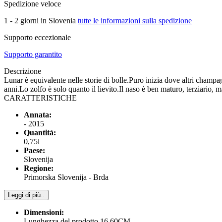
Spedizione veloce
1 - 2 giorni in Slovenia
tutte le informazioni sulla spedizione
Supporto eccezionale
Supporto garantito
Descrizione
Lunar è equivalente nelle storie di bolle.Puro inizia dove altri champ
anni.Lo zolfo è solo quanto il lievito.Il naso è ben maturo, terziario
CARATTERISTICHE
Annata:
- 2015
Quantità:
0,75l
Paese:
Slovenija
Regione:
Primorska Slovenija - Brda
Leggi di più..
Dimensioni:
Lunghezza del prodotto 16,60CM