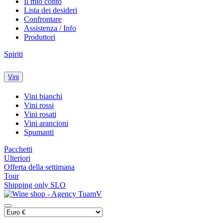
Il mio conto
Lista dei desideri
Confrontare
Assistenza / Info
Produttori
Spiriti
Vini
Vini bianchi
Vini rossi
Vini rosati
Vini arancioni
Spumanti
Pacchetti
Ulteriori
Offerta della settimana
Tour
Shipping only SLO