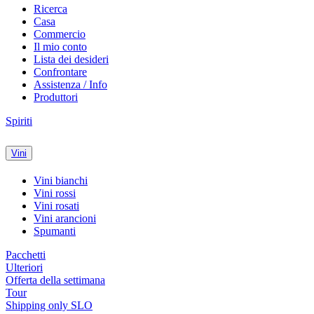
Ricerca
Casa
Commercio
Il mio conto
Lista dei desideri
Confrontare
Assistenza / Info
Produttori
Spiriti
Vini
Vini bianchi
Vini rossi
Vini rosati
Vini arancioni
Spumanti
Pacchetti
Ulteriori
Offerta della settimana
Tour
Shipping only SLO