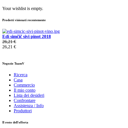
Your wishlist is empty.
Prodotti visionati recentemente
Edi simčič sivi pinot 2018
26,21 €
26,21 €
Negozio TuamV
Ricerca
Casa
Commercio
Il mio conto
Lista dei desideri
Confrontare
Assistenza / Info
Produttori
Il resto dell'offerta