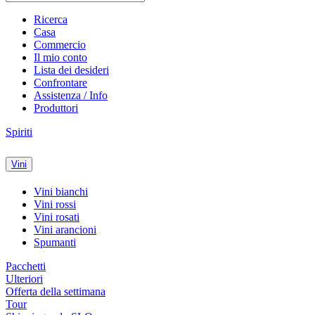
Ricerca
Casa
Commercio
Il mio conto
Lista dei desideri
Confrontare
Assistenza / Info
Produttori
Spiriti
Vini
Vini bianchi
Vini rossi
Vini rosati
Vini arancioni
Spumanti
Pacchetti
Ulteriori
Offerta della settimana
Tour