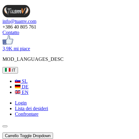
info@tuamv.com
+386 40 805 761
Contatto
3,9K mi piace
MOD_LANGUAGES_DESC
IT
SL
DE
EN
Login
Lista dei desideri
Confrontare
Carrello
Toggle Dropdown