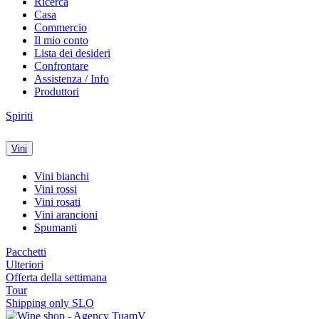
Ricerca
Casa
Commercio
Il mio conto
Lista dei desideri
Confrontare
Assistenza / Info
Produttori
Spiriti
Vini
Vini bianchi
Vini rossi
Vini rosati
Vini arancioni
Spumanti
Pacchetti
Ulteriori
Offerta della settimana
Tour
Shipping only SLO