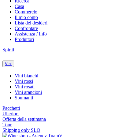
Ricerca
Casa
Commercio
Il mio conto
Lista dei desideri
Confrontare
Assistenza / Info
Produttori
Spiriti
Vini
Vini bianchi
Vini rossi
Vini rosati
Vini arancioni
Spumanti
Pacchetti
Ulteriori
Offerta della settimana
Tour
Shipping only SLO