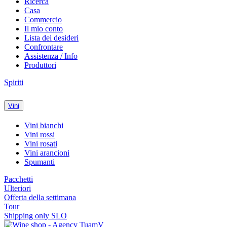
Ricerca
Casa
Commercio
Il mio conto
Lista dei desideri
Confrontare
Assistenza / Info
Produttori
Spiriti
Vini
Vini bianchi
Vini rossi
Vini rosati
Vini arancioni
Spumanti
Pacchetti
Ulteriori
Offerta della settimana
Tour
Shipping only SLO