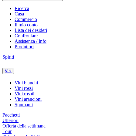
Ricerca
Casa
Commercio
Il mio conto
Lista dei desideri
Confrontare
Assistenza / Info
Produttori
Spiriti
Vini
Vini bianchi
Vini rossi
Vini rosati
Vini arancioni
Spumanti
Pacchetti
Ulteriori
Offerta della settimana
Tour