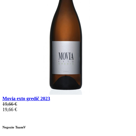
Movia exto gredič 2023
19,66 €
19,66 €
Negozio TuamV