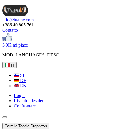
info@tuamv.com
+386 40 805 761
Contatto
3,9K mi piace
MOD_LANGUAGES_DESC
IT
SL
DE
EN
Login
Lista dei desideri
Confrontare
Carrello
Toggle Dropdown