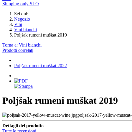
Shipping only SLO
Sei qui:
Negozio
Vini
Vini bianchi
Poljšak rumeni muškat 2019
Torna a: Vini bianchi
Prodotti correlati
Poljšak rumeni muškat 2022
Poljšak rumeni muškat 2019
poljsak-2017-yellow-muscat-
Dettagli del prodotto
Tutte le recensioni