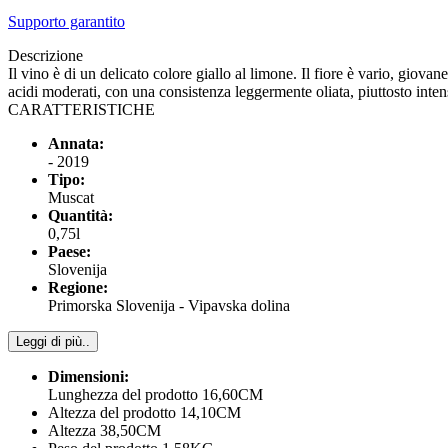
Supporto garantito
Descrizione
Il vino è di un delicato colore giallo al limone. Il fiore è vario, giov
acidi moderati, con una consistenza leggermente oliata, piuttosto inte
CARATTERISTICHE
Annata:
- 2019
Tipo:
Muscat
Quantità:
0,75l
Paese:
Slovenija
Regione:
Primorska Slovenija - Vipavska dolina
Leggi di più..
Dimensioni:
Lunghezza del prodotto 16,60CM
Altezza del prodotto 14,10CM
Altezza 38,50CM