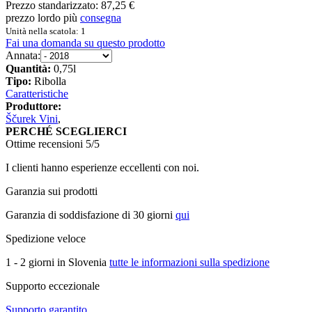
Prezzo standarizzato:
87,25 €
prezzo lordo più
consegna
Unità nella scatola: 1
Fai una domanda su questo prodotto
Annata:
Quantità:
0,75l
Tipo:
Ribolla
Caratteristiche
Produttore:
Ščurek Vini
,
PERCHÉ SCEGLIERCI
Ottime recensioni 5/5
I clienti hanno esperienze eccellenti con noi.
Garanzia sui prodotti
Garanzia di soddisfazione di 30 giorni
qui
Spedizione veloce
1 - 2 giorni in Slovenia
tutte le informazioni sulla spedizione
Supporto eccezionale
Supporto garantito