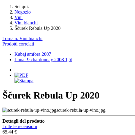
Sei qui:
Negozio
Vini
Vini bianchi
Ščurek Rebula Up 2020
Torna a: Vini bianchi
Prodotti correlati
Kabaj amfora 2007
Lunar 9 chardonnay 2008 1,5l
Ščurek Rebula Up 2020
scurek-rebula-up-vino.jpg
Dettagli del prodotto
Tutte le recensioni
65,44 €