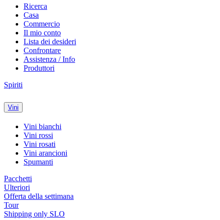
Ricerca
Casa
Commercio
Il mio conto
Lista dei desideri
Confrontare
Assistenza / Info
Produttori
Spiriti
Vini
Vini bianchi
Vini rossi
Vini rosati
Vini arancioni
Spumanti
Pacchetti
Ulteriori
Offerta della settimana
Tour
Shipping only SLO