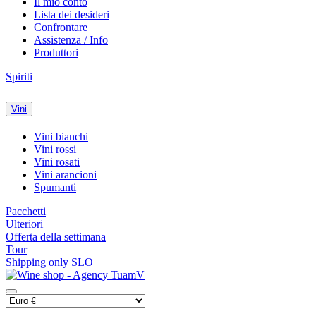
Il mio conto
Lista dei desideri
Confrontare
Assistenza / Info
Produttori
Spiriti
Vini
Vini bianchi
Vini rossi
Vini rosati
Vini arancioni
Spumanti
Pacchetti
Ulteriori
Offerta della settimana
Tour
Shipping only SLO