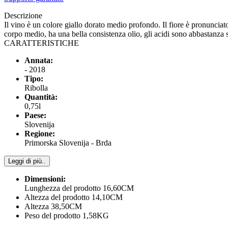
Descrizione
Il vino è un colore giallo dorato medio profondo. Il fiore è pronunciat
corpo medio, ha una bella consistenza olio, gli acidi sono abbastanza s
CARATTERISTICHE
Annata:
- 2018
Tipo:
Ribolla
Quantità:
0,75l
Paese:
Slovenija
Regione:
Primorska Slovenija - Brda
Leggi di più..
Dimensioni:
Lunghezza del prodotto 16,60CM
Altezza del prodotto 14,10CM
Altezza 38,50CM
Peso del prodotto 1,58KG