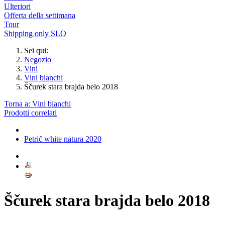
Ulteriori
Offerta della settimana
Tour
Shipping only SLO
Sei qui:
Negozio
Vini
Vini bianchi
Ščurek stara brajda belo 2018
Torna a: Vini bianchi
Prodotti correlati
Petrič white natura 2020
Ščurek stara brajda belo 2018