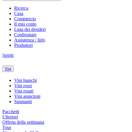
Ricerca
Casa
Commercio
Il mio conto
Lista dei desideri
Confrontare
Assistenza / Info
Produttori
Spiriti
Vini
Vini bianchi
Vini rossi
Vini rosati
Vini arancioni
Spumanti
Pacchetti
Ulteriori
Offerta della settimana
Tour