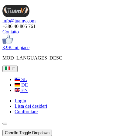
info@tuamv.com
+386 40 805 761
Contatto
3,9K mi piace
MOD_LANGUAGES_DESC
IT
SL
DE
EN
Login
Lista dei desideri
Confrontare
Carrello
Toggle Dropdown