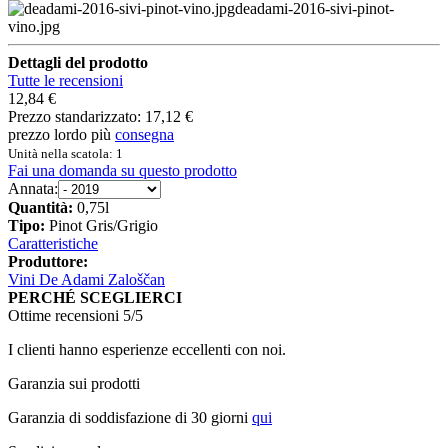
deadami-2016-sivi-pinot-
vino.jpg
Dettagli del prodotto
Tutte le recensioni
12,84 €
Prezzo standarizzato:
17,12 €
prezzo lordo più
consegna
Unità nella scatola: 1
Fai una domanda su questo prodotto
Annata:
Quantità:
0,75l
Tipo:
Pinot Gris/Grigio
Caratteristiche
Produttore:
Vini De Adami Zaloščan
PERCHÉ SCEGLIERCI
Ottime recensioni 5/5
I clienti hanno esperienze eccellenti con noi.
Garanzia sui prodotti
Garanzia di soddisfazione di 30 giorni
qui