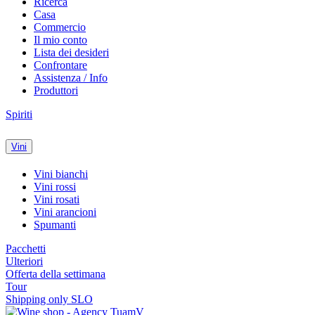
Ricerca
Casa
Commercio
Il mio conto
Lista dei desideri
Confrontare
Assistenza / Info
Produttori
Spiriti
Vini
Vini bianchi
Vini rossi
Vini rosati
Vini arancioni
Spumanti
Pacchetti
Ulteriori
Offerta della settimana
Tour
Shipping only SLO