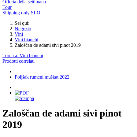
Offerta della settimana
Tour
Shipping only SLO
Sei qui:
Negozio
Vini
Vini bianchi
Zaloščan de adami sivi pinot 2019
Torna a: Vini bianchi
Prodotti correlati
Poljšak rumeni muškat 2022
Zaloščan de adami sivi pinot
2019