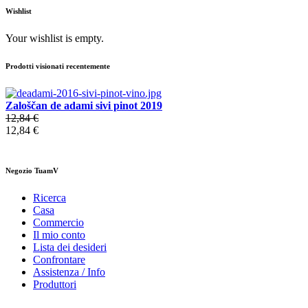
Wishlist
Your wishlist is empty.
Prodotti visionati recentemente
Zaloščan de adami sivi pinot 2019
12,84 €
12,84 €
Negozio TuamV
Ricerca
Casa
Commercio
Il mio conto
Lista dei desideri
Confrontare
Assistenza / Info
Produttori