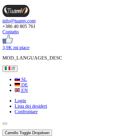
info@tuamv.com
+386 40 805 761
Contatto
3,9K mi piace
MOD_LANGUAGES_DESC
IT
SL
DE
EN
Login
Lista dei desideri
Confrontare
Carrello
Toggle Dropdown