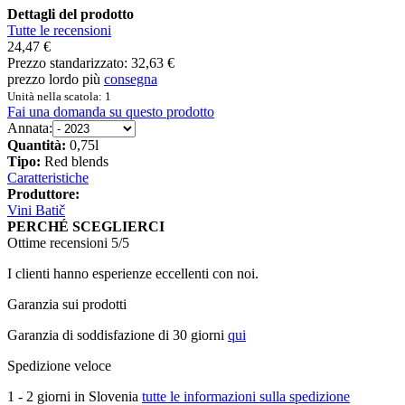
Dettagli del prodotto
Tutte le recensioni
24,47 €
Prezzo standarizzato:
32,63 €
prezzo lordo più
consegna
Unità nella scatola: 1
Fai una domanda su questo prodotto
Annata:
Quantità:
0,75l
Tipo:
Red blends
Caratteristiche
Produttore:
Vini Batič
PERCHÉ SCEGLIERCI
Ottime recensioni 5/5
I clienti hanno esperienze eccellenti con noi.
Garanzia sui prodotti
Garanzia di soddisfazione di 30 giorni
qui
Spedizione veloce
1 - 2 giorni in Slovenia
tutte le informazioni sulla spedizione