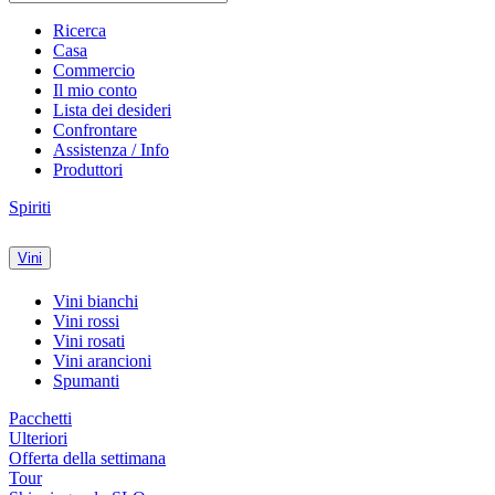
Ricerca
Casa
Commercio
Il mio conto
Lista dei desideri
Confrontare
Assistenza / Info
Produttori
Spiriti
Vini
Vini bianchi
Vini rossi
Vini rosati
Vini arancioni
Spumanti
Pacchetti
Ulteriori
Offerta della settimana
Tour