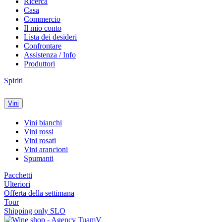
Ricerca
Casa
Commercio
Il mio conto
Lista dei desideri
Confrontare
Assistenza / Info
Produttori
Spiriti
Vini
Vini bianchi
Vini rossi
Vini rosati
Vini arancioni
Spumanti
Pacchetti
Ulteriori
Offerta della settimana
Tour
Shipping only SLO