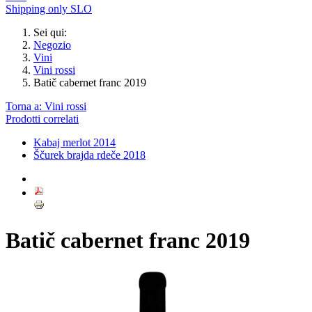
Shipping only SLO
Sei qui:
Negozio
Vini
Vini rossi
Batič cabernet franc 2019
Torna a: Vini rossi
Prodotti correlati
Kabaj merlot 2014
Ščurek brajda rdeče 2018
Batič cabernet franc 2019