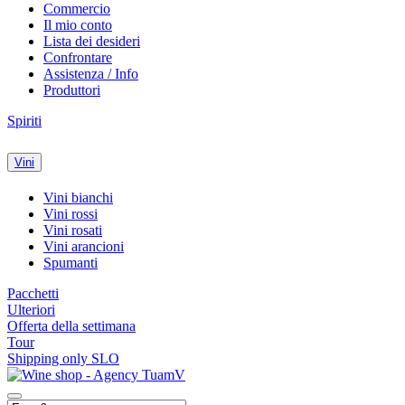
Commercio
Il mio conto
Lista dei desideri
Confrontare
Assistenza / Info
Produttori
Spiriti
Vini
Vini bianchi
Vini rossi
Vini rosati
Vini arancioni
Spumanti
Pacchetti
Ulteriori
Offerta della settimana
Tour
Shipping only SLO