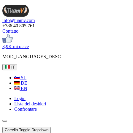
info@tuamv.com
+386 40 805 761
Contatto
3,9K mi piace
MOD_LANGUAGES_DESC
IT
SL
DE
EN
Login
Lista dei desideri
Confrontare
Carrello
Toggle Dropdown