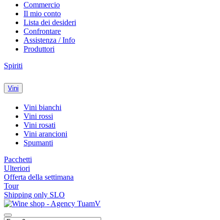
Commercio
Il mio conto
Lista dei desideri
Confrontare
Assistenza / Info
Produttori
Spiriti
Vini
Vini bianchi
Vini rossi
Vini rosati
Vini arancioni
Spumanti
Pacchetti
Ulteriori
Offerta della settimana
Tour
Shipping only SLO