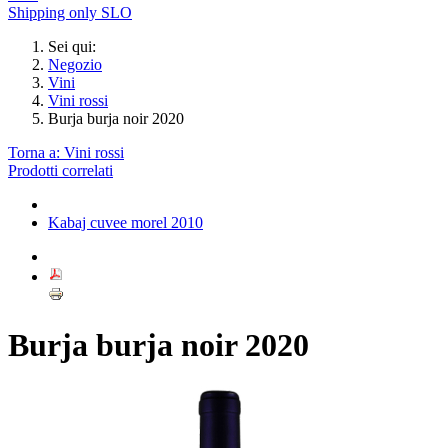
Shipping only SLO
Sei qui:
Negozio
Vini
Vini rossi
Burja burja noir 2020
Torna a: Vini rossi
Prodotti correlati
Kabaj cuvee morel 2010
Burja burja noir 2020