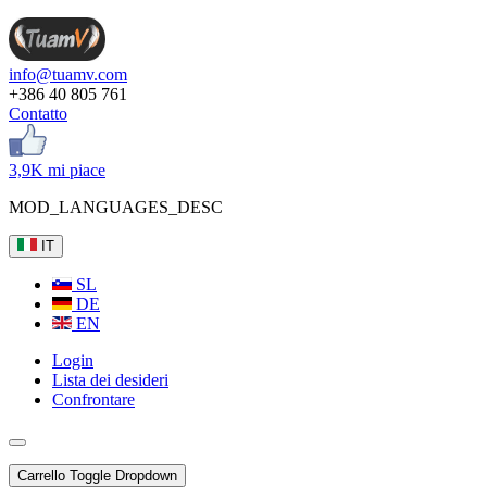
info@tuamv.com
+386 40 805 761
Contatto
3,9K mi piace
MOD_LANGUAGES_DESC
IT
SL
DE
EN
Login
Lista dei desideri
Confrontare
Carrello
Toggle Dropdown