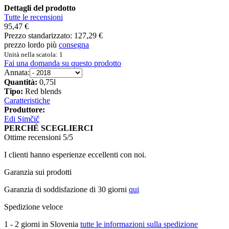
Dettagli del prodotto
Tutte le recensioni
95,47 €
Prezzo standarizzato:
127,29 €
prezzo lordo più
consegna
Unità nella scatola: 1
Fai una domanda su questo prodotto
Annata:
Quantità:
0,75l
Tipo:
Red blends
Caratteristiche
Produttore:
Edi Simčič
PERCHÉ SCEGLIERCI
Ottime recensioni 5/5
I clienti hanno esperienze eccellenti con noi.
Garanzia sui prodotti
Garanzia di soddisfazione di 30 giorni
qui
Spedizione veloce
1 - 2 giorni in Slovenia
tutte le informazioni sulla spedizione