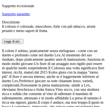
Supporto eccezionale
Supporto garantito
Descrizione
Il colosso è colossale, muscoloso, forte con più tabacco, aromi
pesanti e meno sapori di frutta.
Leggi di più..
Il colore è rubino, praticamente senza melograno - come con un
duetto e profondo come nel duetto Lex.Al momento del suo
risultato, dopo praticamente quattro anni di maturazione, funziona in
modo molto giovane.Un fiore di un assaggio non rigido può essere
in qualche modo sorprendente.Il Colossus una volta significava fiori
intensi, ricchi, maturi dal 2015 Kolos giura con la mappa "meno
più".Il fiore è ancora intenso, anche se è leggermente inferiore al
duetto Lex.Preferisce giocare su note chiamate lusso, varietà,
complessità.Nonostante la piena maturazione, simile a Lex,
rileviamo freschezza e frutta franca.Vino secco, con una struttura
ricca e solida che consente al vino di rallentare il mandato di
rallentamento, attenuato e in modo affidabile.La presa di tannino è
ricca ma signori, giusto.Il corpo è audace, ma non troppo.Il gusto in
bocca è complesso, intrecciato, che agisce come un'orchestra ben