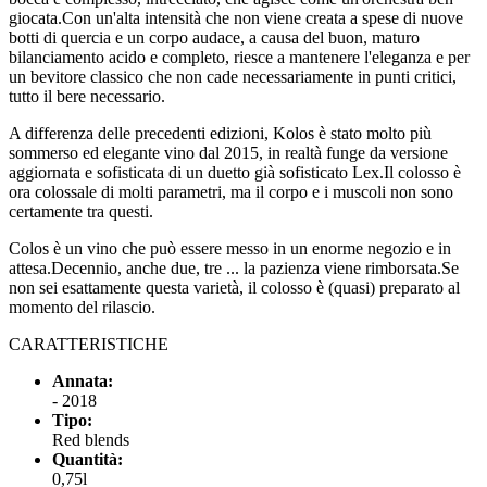
giocata.Con un'alta intensità che non viene creata a spese di nuove
botti di quercia e un corpo audace, a causa del buon, maturo
bilanciamento acido e completo, riesce a mantenere l'eleganza e per
un bevitore classico che non cade necessariamente in punti critici,
tutto il bere necessario.
A differenza delle precedenti edizioni, Kolos è stato molto più
sommerso ed elegante vino dal 2015, in realtà funge da versione
aggiornata e sofisticata di un duetto già sofisticato Lex.Il colosso è
ora colossale di molti parametri, ma il corpo e i muscoli non sono
certamente tra questi.
Colos è un vino che può essere messo in un enorme negozio e in
attesa.Decennio, anche due, tre ... la pazienza viene rimborsata.Se
non sei esattamente questa varietà, il colosso è (quasi) preparato al
momento del rilascio.
CARATTERISTICHE
Annata:
- 2018
Tipo:
Red blends
Quantità:
0,75l