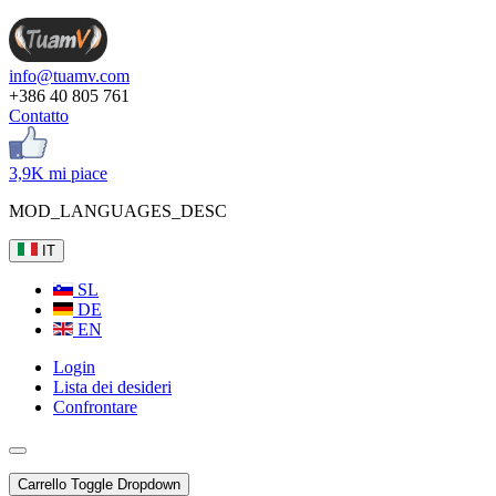
info@tuamv.com
+386 40 805 761
Contatto
3,9K mi piace
MOD_LANGUAGES_DESC
IT
SL
DE
EN
Login
Lista dei desideri
Confrontare
Carrello
Toggle Dropdown