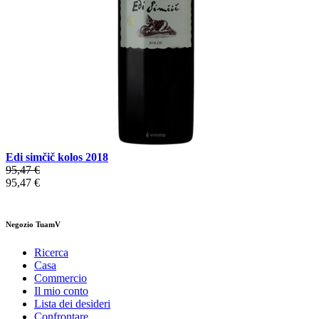
Edi simčič kolos 2018
95,47 €
95,47 €
Negozio TuamV
Ricerca
Casa
Commercio
Il mio conto
Lista dei desideri
Confrontare