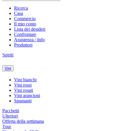
Ricerca
Casa
Commercio
Il mio conto
Lista dei desideri
Confrontare
Assistenza / Info
Produttori
Spiriti
Vini
Vini bianchi
Vini rossi
Vini rosati
Vini arancioni
Spumanti
Pacchetti
Ulteriori
Offerta della settimana
Tour