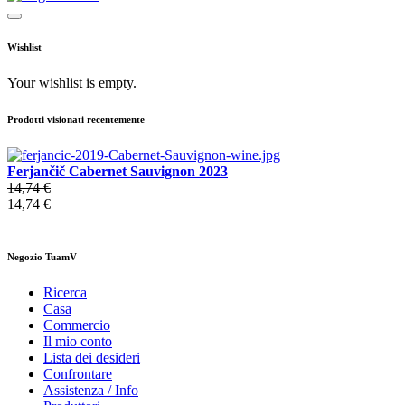
Wishlist
Your wishlist is empty.
Prodotti visionati recentemente
Ferjančič Cabernet Sauvignon 2023
14,74 €
14,74 €
Negozio TuamV
Ricerca
Casa
Commercio
Il mio conto
Lista dei desideri
Confrontare
Assistenza / Info