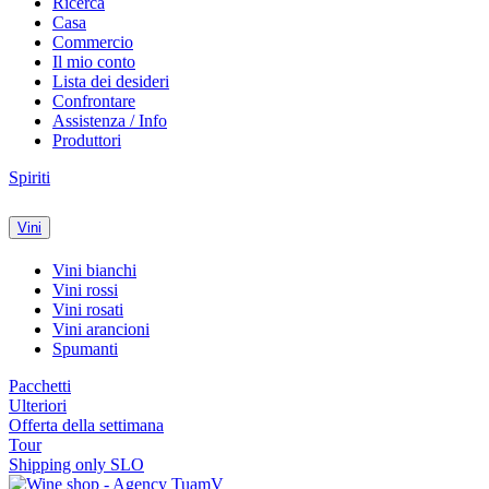
Ricerca
Casa
Commercio
Il mio conto
Lista dei desideri
Confrontare
Assistenza / Info
Produttori
Spiriti
Vini
Vini bianchi
Vini rossi
Vini rosati
Vini arancioni
Spumanti
Pacchetti
Ulteriori
Offerta della settimana
Tour
Shipping only SLO