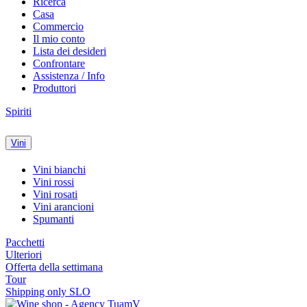
Ricerca
Casa
Commercio
Il mio conto
Lista dei desideri
Confrontare
Assistenza / Info
Produttori
Spiriti
Vini
Vini bianchi
Vini rossi
Vini rosati
Vini arancioni
Spumanti
Pacchetti
Ulteriori
Offerta della settimana
Tour
Shipping only SLO