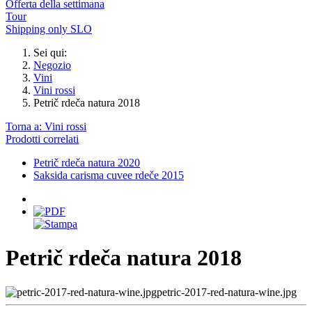
Offerta della settimana
Tour
Shipping only SLO
Sei qui:
Negozio
Vini
Vini rossi
Petrič rdeča natura 2018
Torna a: Vini rossi
Prodotti correlati
Petrič rdeča natura 2020
Saksida carisma cuvee rdeče 2015
Petrič rdeča natura 2018
petric-2017-red-natura-wine.jpg