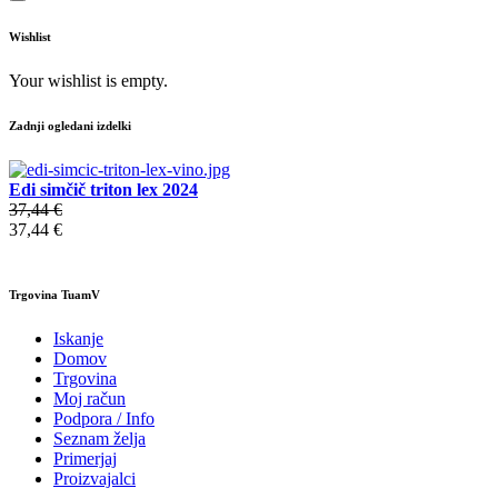
Wishlist
Your wishlist is empty.
Zadnji ogledani izdelki
Edi simčič triton lex 2024
37,44 €
37,44 €
Trgovina TuamV
Iskanje
Domov
Trgovina
Moj račun
Podpora / Info
Seznam želja
Primerjaj
Proizvajalci