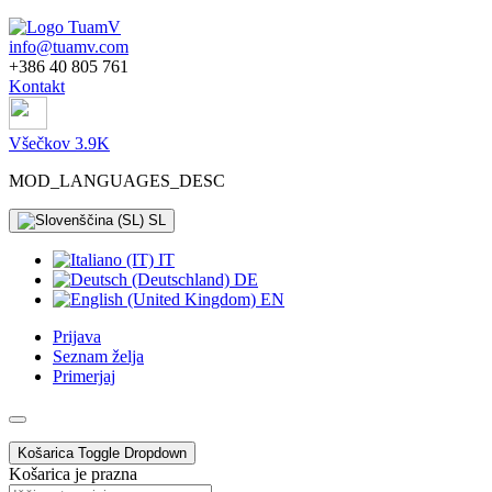
info@tuamv.com
+386 40 805 761
Kontakt
Všečkov 3.9K
MOD_LANGUAGES_DESC
SL
IT
DE
EN
Prijava
Seznam želja
Primerjaj
Košarica
Toggle Dropdown
Košarica je prazna