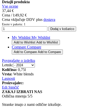
Detajli produkta
Vse ocene
37,44 €
Cena / l:
49,92 €
Cena vključuje DDV plus
dostava
Enote v paketu: 1
My Wishlist
My Wishlist
Add to Wishlist
Add to Wishlist
Compare
Compare
Add to Compare
Add to Compare
Povprašajte o izdelku
Letnik:
Količina:
0,75l
Vrsta:
White blends
Lasnosti
Proizvajalec:
Edi Simčič
ZAKAJ IZBRATI NAS
Odlična mnenja 5/5
Stranke imajo z nami odlične izkušnje.