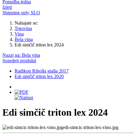
Ponudba tedna
Izleti
Shipping only SLO
Nahajate se:
Trgovina
Vina
Bela vina
Edi simčič triton lex 2024
Nazaj na: Bela vina
Sosednji produkti
Radikon Ribolla gialla 2017
Edi simčič triton lex 2020
Edi simčič triton lex 2024
edi-simcic-triton-lex-vino.jpg