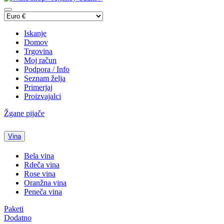
Iskanje
Domov
Trgovina
Moj račun
Podpora / Info
Seznam želja
Primerjaj
Proizvajalci
Žgane pijače
Vina
Bela vina
Rdeča vina
Rose vina
Oranžna vina
Peneča vina
Paketi
Dodatno