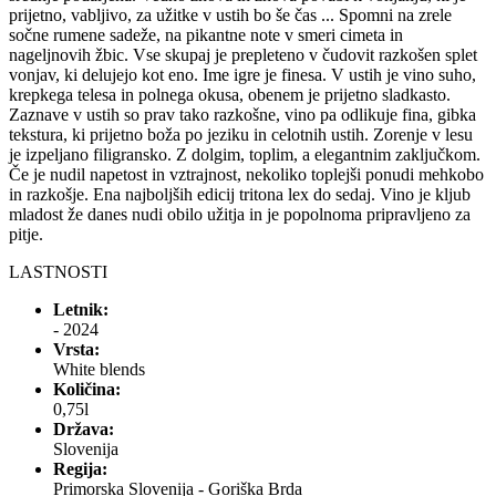
prijetno, vabljivo, za užitke v ustih bo še čas ... Spomni na zrele
sočne rumene sadeže, na pikantne note v smeri cimeta in
nageljnovih žbic. Vse skupaj je prepleteno v čudovit razkošen splet
vonjav, ki delujejo kot eno. Ime igre je finesa. V ustih je vino suho,
krepkega telesa in polnega okusa, obenem je prijetno sladkasto.
Zaznave v ustih so prav tako razkošne, vino pa odlikuje fina, gibka
tekstura, ki prijetno boža po jeziku in celotnih ustih. Zorenje v lesu
je izpeljano filigransko. Z dolgim, toplim, a elegantnim zaključkom.
Če je nudil napetost in vztrajnost, nekoliko toplejši ponudi mehkobo
in razkošje. Ena najboljših edicij tritona lex do sedaj. Vino je kljub
mladost že danes nudi obilo užitja in je popolnoma pripravljeno za
pitje.
LASTNOSTI
Letnik:
- 2024
Vrsta:
White blends
Količina:
0,75l
Država:
Slovenija
Regija:
Primorska Slovenija - Goriška Brda