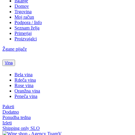
Iskanje
Domov
Trgovina
Moj račun
Podpora / Info
Seznam želja
Primerjaj
Proizvajalci
Žgane pijače
Vina
Bela vina
Rdeča vina
Rose vina
Oranžna vina
Peneča vina
Paketi
Dodatno
Ponudba tedna
Izleti
Shipping only SLO