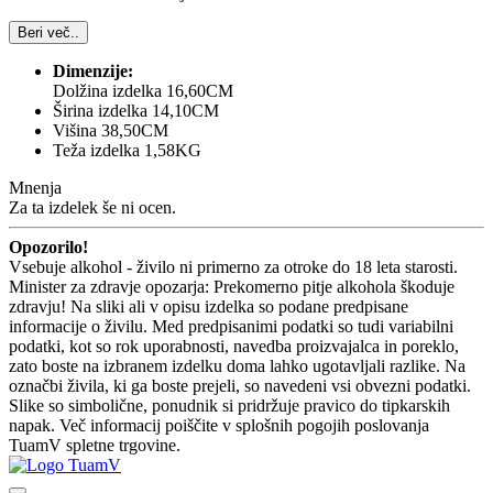
Beri več..
Dimenzije:
Dolžina izdelka 16,60CM
Širina izdelka 14,10CM
Višina 38,50CM
Teža izdelka 1,58KG
Mnenja
Za ta izdelek še ni ocen.
Opozorilo!
Vsebuje alkohol - živilo ni primerno za otroke do 18 leta starosti.
Minister za zdravje opozarja: Prekomerno pitje alkohola škoduje
zdravju! Na sliki ali v opisu izdelka so podane predpisane
informacije o živilu. Med predpisanimi podatki so tudi variabilni
podatki, kot so rok uporabnosti, navedba proizvajalca in poreklo,
zato boste na izbranem izdelku doma lahko ugotavljali razlike. Na
označbi živila, ki ga boste prejeli, so navedeni vsi obvezni podatki.
Slike so simbolične, ponudnik si pridržuje pravico do tipkarskih
napak. Več informacij poiščite v splošnih pogojih poslovanja
TuamV spletne trgovine.