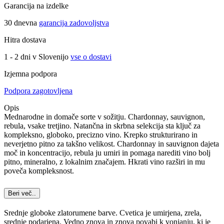
Garancija na izdelke
30 dnevna
garancija zadovoljstva
Hitra dostava
1 - 2 dni v Slovenijo
vse o dostavi
Izjemna podpora
Podpora zagotovljena
Opis
Mednarodne in domače sorte v sožitju. Chardonnay, sauvignon,
rebula, vsake tretjino. Natančna in skrbna selekcija sta ključ za
kompleksno, globoko, precizno vino. Krepko strukturirano in
neverjetno pitno za takšno velikost. Chardonnay in sauvignon dajeta
moč in koncentracijo, rebula ju umiri in pomaga narediti vino bolj
pitno, mineralno, z lokalnim značajem. Hkrati vino razširi in mu
poveča kompleksnost.
Beri več..
Srednje globoke zlatorumene barve. Cvetica je umirjena, zrela,
srednje podarjena. Vedno znova in znova povabi k vonjanju, ki je