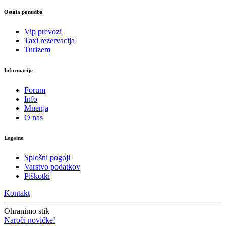
Ostala ponudba
Vip prevozi
Taxi rezervacija
Turizem
Informacije
Forum
Info
Mnenja
O nas
Legalno
Splošni pogoji
Varstvo podatkov
Piškotki
Kontakt
Ohranimo stik
Naroči novičke!