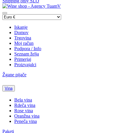
Shipping only SLO
Iskanje
Domov
Trgovina
Moj račun
Podpora / Info
Seznam želja
Primerjaj
Proizvajalci
Žgane pijače
Vina
Bela vina
Rdeča vina
Rose vina
Oranžna vina
Peneča vina
Paketi