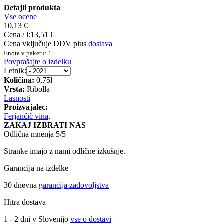
Detajli produkta
Vse ocene
10,13 €
Cena / l:
13,51 €
Cena vključuje DDV plus
dostava
Enote v paketu: 1
Povprašajte o izdelku
Letnik:
Količina:
0,75l
Vrsta:
Ribolla
Lasnosti
Proizvajalec:
Ferjančič vina
,
ZAKAJ IZBRATI NAS
Odlična mnenja 5/5
Stranke imajo z nami odlične izkušnje.
Garancija na izdelke
30 dnevna
garancija zadovoljstva
Hitra dostava
1 - 2 dni v Slovenijo
vse o dostavi