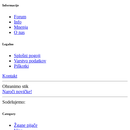
Informacije
Forum
Info
Mnenja
O nas
Legalno
Splošni pogoji
Varstvo podatkov
Piškotki
Kontakt
Ohranimo stik
Naroči novičke!
Sodelujemo:
Category
Žgane pijače