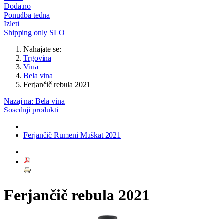
Dodatno
Ponudba tedna
Izleti
Shipping only SLO
Nahajate se:
Trgovina
Vina
Bela vina
Ferjančič rebula 2021
Nazaj na: Bela vina
Sosednji produkti
Ferjančič Rumeni Muškat 2021
Ferjančič rebula 2021