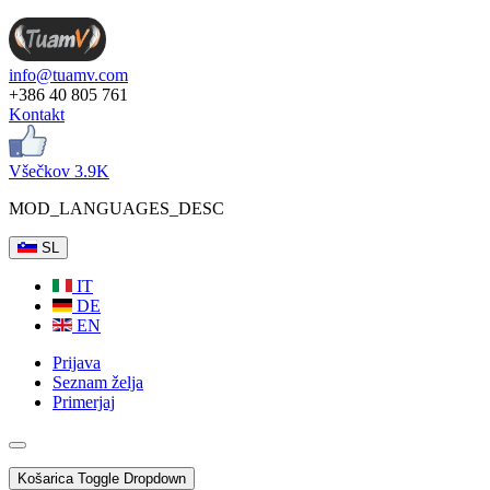
info@tuamv.com
+386 40 805 761
Kontakt
Všečkov 3.9K
MOD_LANGUAGES_DESC
SL
IT
DE
EN
Prijava
Seznam želja
Primerjaj
Košarica
Toggle Dropdown