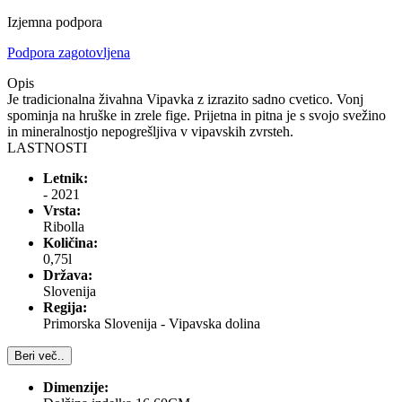
Izjemna podpora
Podpora zagotovljena
Opis
Je tradicionalna živahna Vipavka z izrazito sadno cvetico. Vonj
spominja na hruške in zrele fige. Prijetna in pitna je s svojo svežino
in mineralnostjo nepogrešljiva v vipavskih zvrsteh.
LASTNOSTI
Letnik:
- 2021
Vrsta:
Ribolla
Količina:
0,75l
Država:
Slovenija
Regija:
Primorska Slovenija - Vipavska dolina
Beri več..
Dimenzije: