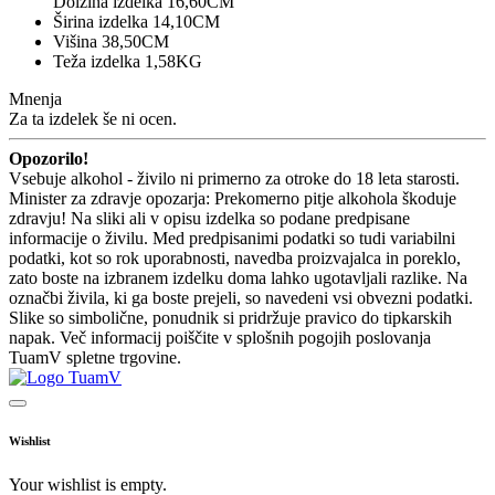
Dolžina izdelka 16,60CM
Širina izdelka 14,10CM
Višina 38,50CM
Teža izdelka 1,58KG
Mnenja
Za ta izdelek še ni ocen.
Opozorilo!
Vsebuje alkohol - živilo ni primerno za otroke do 18 leta starosti.
Minister za zdravje opozarja: Prekomerno pitje alkohola škoduje
zdravju! Na sliki ali v opisu izdelka so podane predpisane
informacije o živilu. Med predpisanimi podatki so tudi variabilni
podatki, kot so rok uporabnosti, navedba proizvajalca in poreklo,
zato boste na izbranem izdelku doma lahko ugotavljali razlike. Na
označbi živila, ki ga boste prejeli, so navedeni vsi obvezni podatki.
Slike so simbolične, ponudnik si pridržuje pravico do tipkarskih
napak. Več informacij poiščite v splošnih pogojih poslovanja
TuamV spletne trgovine.
Wishlist
Your wishlist is empty.