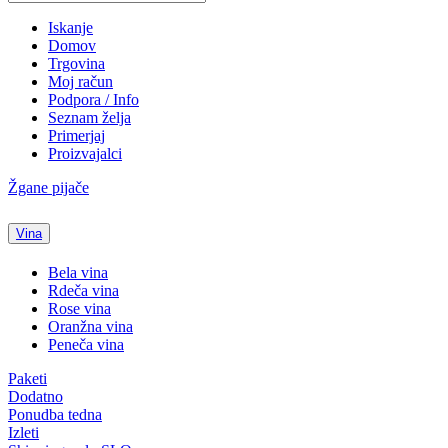
Iskanje
Domov
Trgovina
Moj račun
Podpora / Info
Seznam želja
Primerjaj
Proizvajalci
Žgane pijače
Vina
Bela vina
Rdeča vina
Rose vina
Oranžna vina
Peneča vina
Paketi
Dodatno
Ponudba tedna
Izleti