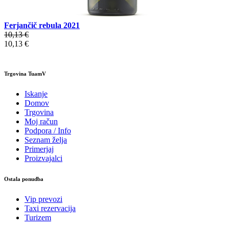
Ferjančič rebula 2021
10,13 €
10,13 €
Trgovina TuamV
Iskanje
Domov
Trgovina
Moj račun
Podpora / Info
Seznam želja
Primerjaj
Proizvajalci
Ostala ponudba
Vip prevozi
Taxi rezervacija
Turizem