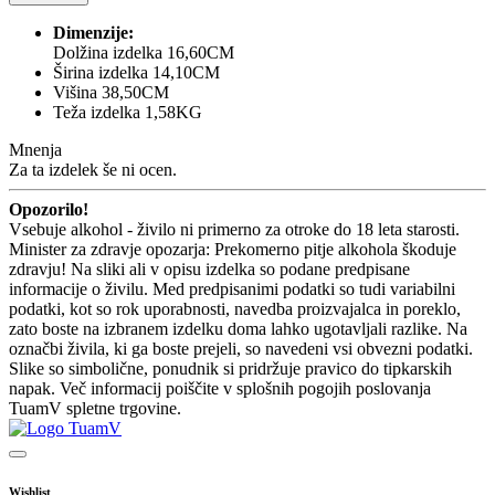
Dimenzije:
Dolžina izdelka 16,60CM
Širina izdelka 14,10CM
Višina 38,50CM
Teža izdelka 1,58KG
Mnenja
Za ta izdelek še ni ocen.
Opozorilo!
Vsebuje alkohol - živilo ni primerno za otroke do 18 leta starosti.
Minister za zdravje opozarja: Prekomerno pitje alkohola škoduje
zdravju! Na sliki ali v opisu izdelka so podane predpisane
informacije o živilu. Med predpisanimi podatki so tudi variabilni
podatki, kot so rok uporabnosti, navedba proizvajalca in poreklo,
zato boste na izbranem izdelku doma lahko ugotavljali razlike. Na
označbi živila, ki ga boste prejeli, so navedeni vsi obvezni podatki.
Slike so simbolične, ponudnik si pridržuje pravico do tipkarskih
napak. Več informacij poiščite v splošnih pogojih poslovanja
TuamV spletne trgovine.
Wishlist