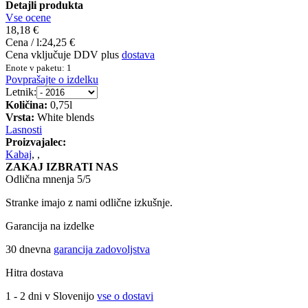
Detajli produkta
Vse ocene
18,18 €
Cena / l:
24,25 €
Cena vključuje DDV plus
dostava
Enote v paketu: 1
Povprašajte o izdelku
Letnik:
Količina:
0,75l
Vrsta:
White blends
Lasnosti
Proizvajalec:
Kabaj
,
,
ZAKAJ IZBRATI NAS
Odlična mnenja 5/5
Stranke imajo z nami odlične izkušnje.
Garancija na izdelke
30 dnevna
garancija zadovoljstva
Hitra dostava
1 - 2 dni v Slovenijo
vse o dostavi