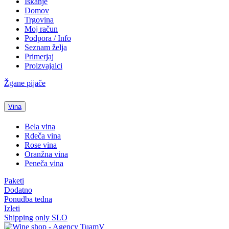
Iskanje
Domov
Trgovina
Moj račun
Podpora / Info
Seznam želja
Primerjaj
Proizvajalci
Žgane pijače
Vina
Bela vina
Rdeča vina
Rose vina
Oranžna vina
Peneča vina
Paketi
Dodatno
Ponudba tedna
Izleti
Shipping only SLO