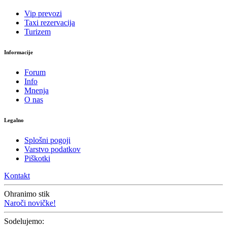
Vip prevozi
Taxi rezervacija
Turizem
Informacije
Forum
Info
Mnenja
O nas
Legalno
Splošni pogoji
Varstvo podatkov
Piškotki
Kontakt
Ohranimo stik
Naroči novičke!
Sodelujemo: