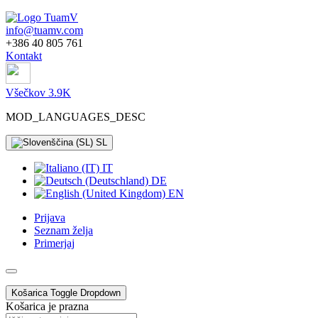
info@tuamv.com
+386 40 805 761
Kontakt
Všečkov 3.9K
MOD_LANGUAGES_DESC
SL
IT
DE
EN
Prijava
Seznam želja
Primerjaj
Košarica
Toggle Dropdown
Košarica je prazna