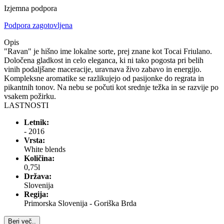
Izjemna podpora
Podpora zagotovljena
Opis
"Ravan" je hišno ime lokalne sorte, prej znane kot Tocai Friulano.
Določena gladkost in celo eleganca, ki ni tako pogosta pri belih
vinih podaljšane maceracije, uravnava živo zabavo in energijo.
Kompleksne aromatike se razlikujejo od pasijonke do regrata in
pikantnih tonov. Na nebu se počuti kot srednje težka in se razvije po
vsakem požirku.
LASTNOSTI
Letnik:
- 2016
Vrsta:
White blends
Količina:
0,75l
Država:
Slovenija
Regija:
Primorska Slovenija - Goriška Brda
Beri več..