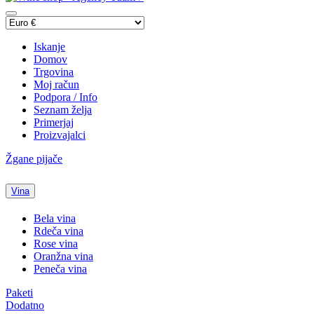
Iskanje
Domov
Trgovina
Moj račun
Podpora / Info
Seznam želja
Primerjaj
Proizvajalci
Žgane pijače
Vina
Bela vina
Rdeča vina
Rose vina
Oranžna vina
Peneča vina
Paketi
Dodatno