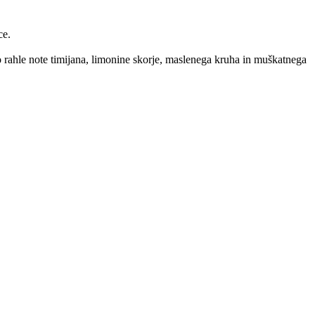
ce.
 rahle note timijana, limonine skorje, maslenega kruha in muškatnega