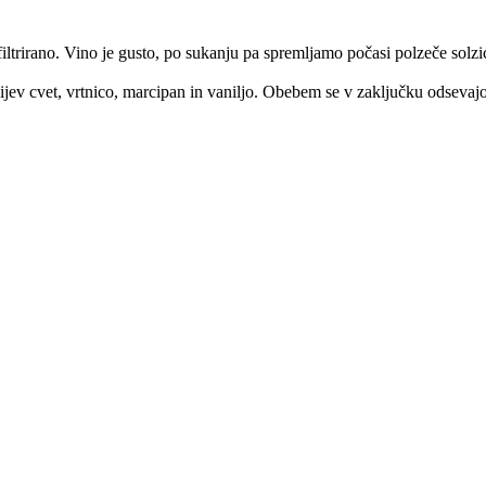
filtrirano. Vino je gusto, po sukanju pa spremljamo počasi polzeče solzi
jev cvet, vrtnico, marcipan in vaniljo. Obebem se v zaključku odsevajo