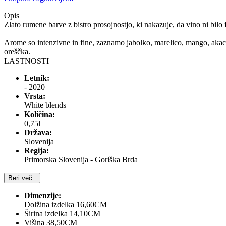
Opis
Zlato rumene barve z bistro prosojnostjo, ki nakazuje, da vino ni bilo 
Arome so intenzivne in fine, zaznamo jabolko, marelico, mango, akaci
oreščka.
LASTNOSTI
Letnik:
- 2020
Vrsta:
White blends
Količina:
0,75l
Država:
Slovenija
Regija:
Primorska Slovenija - Goriška Brda
Beri več..
Dimenzije:
Dolžina izdelka 16,60CM
Širina izdelka 14,10CM
Višina 38,50CM