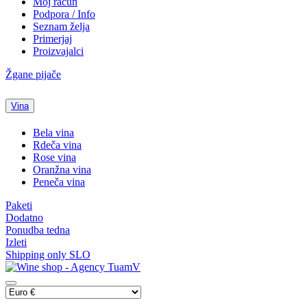
Moj račun
Podpora / Info
Seznam želja
Primerjaj
Proizvajalci
Žgane pijače
Vina
Bela vina
Rdeča vina
Rose vina
Oranžna vina
Peneča vina
Paketi
Dodatno
Ponudba tedna
Izleti
Shipping only SLO