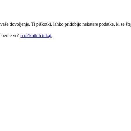
še dovoljenje. Ti piškotki, lahko pridobijo nekatere podatke, ki se štej
eberite več
o piškotkih tukaj.