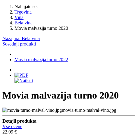
Nahajate se:
Trgovina
Vina
Bela vina
Movia malvazija turno 2020
Nazaj na: Bela vina
Sosednji produkti
Movia malvazija turno 2022
Movia malvazija turno 2020
movia-turno-malval-vino.jpg
Detajli produkta
Vse ocene
22,09 €