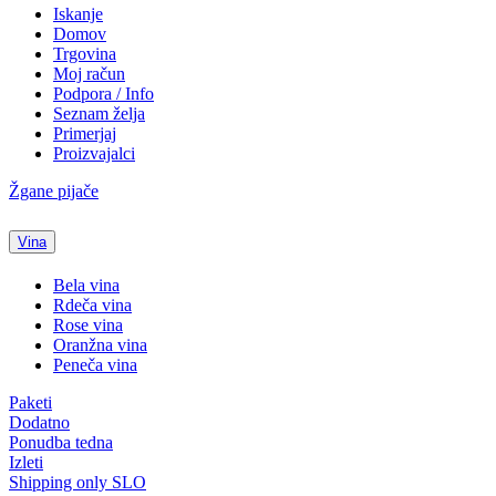
Iskanje
Domov
Trgovina
Moj račun
Podpora / Info
Seznam želja
Primerjaj
Proizvajalci
Žgane pijače
Vina
Bela vina
Rdeča vina
Rose vina
Oranžna vina
Peneča vina
Paketi
Dodatno
Ponudba tedna
Izleti
Shipping only SLO