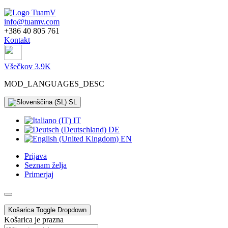
info@tuamv.com
+386 40 805 761
Kontakt
Všečkov 3.9K
MOD_LANGUAGES_DESC
SL
IT
DE
EN
Prijava
Seznam želja
Primerjaj
Košarica
Toggle Dropdown
Košarica je prazna