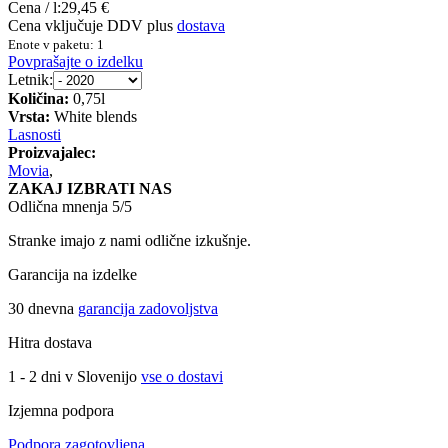
Cena / l:
29,45 €
Cena vključuje DDV plus
dostava
Enote v paketu: 1
Povprašajte o izdelku
Letnik:
Količina:
0,75l
Vrsta:
White blends
Lasnosti
Proizvajalec:
Movia
,
ZAKAJ IZBRATI NAS
Odlična mnenja 5/5
Stranke imajo z nami odlične izkušnje.
Garancija na izdelke
30 dnevna
garancija zadovoljstva
Hitra dostava
1 - 2 dni v Slovenijo
vse o dostavi
Izjemna podpora
Podpora zagotovljena