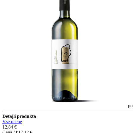
po
Detajli produkta
Vse ocene
12,84 €
Cena / l:
17,12 €