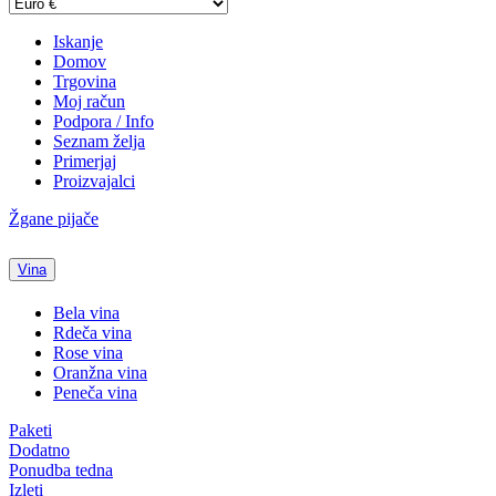
Iskanje
Domov
Trgovina
Moj račun
Podpora / Info
Seznam želja
Primerjaj
Proizvajalci
Žgane pijače
Vina
Bela vina
Rdeča vina
Rose vina
Oranžna vina
Peneča vina
Paketi
Dodatno
Ponudba tedna
Izleti