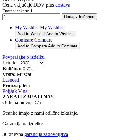
Cena vključuje DDV plus
dostava
Enote v paketu: 1
My Wishlist
My Wishlist
Add to Wishlist
Add to Wishlist
Compare
Compare
Add to Compare
Add to Compare
Povprašajte o izdelku
Letnik:
Količina:
0,75l
Vrsta:
Muscat
Lasnosti
Proizvajalec:
Poljšak Vina
,
ZAKAJ IZBRATI NAS
Odlična mnenja 5/5
Stranke imajo z nami odlične izkušnje.
Garancija na izdelke
30 dnevna
garancija zadovoljstva