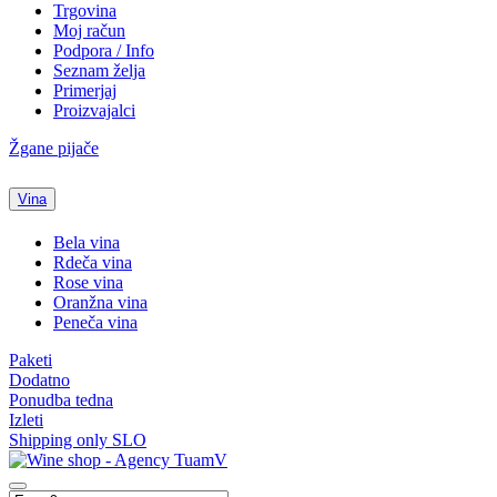
Trgovina
Moj račun
Podpora / Info
Seznam želja
Primerjaj
Proizvajalci
Žgane pijače
Vina
Bela vina
Rdeča vina
Rose vina
Oranžna vina
Peneča vina
Paketi
Dodatno
Ponudba tedna
Izleti
Shipping only SLO