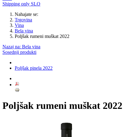
Shipping only SLO
Nahajate se:
Trgovina
Vina
Bela vina
Poljšak rumeni muškat 2022
Nazaj na: Bela vina
Sosednji produkti
Poljšak pinela 2022
Poljšak rumeni muškat 2022