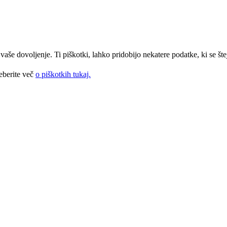
še dovoljenje. Ti piškotki, lahko pridobijo nekatere podatke, ki se štej
eberite več
o piškotkih tukaj.