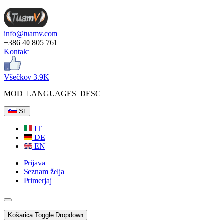
info@tuamv.com
+386 40 805 761
Kontakt
Všečkov 3.9K
MOD_LANGUAGES_DESC
SL
IT
DE
EN
Prijava
Seznam želja
Primerjaj
Košarica
Toggle Dropdown