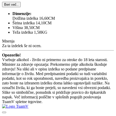
Beri več..
Dimenzije:
Dolžina izdelka 16,60CM
Širina izdelka 14,10CM
Višina 38,50CM
Teža izdelka 1,58KG
Mnenja
Za ta izdelek še ni ocen.
Opozorilo!
Vsebuje alkohol - živilo ni primerno za otroke do 18 leta starosti.
Minister za zdravje opozarja: Prekomerno pitje alkohola škoduje
zdravju! Na sliki ali v opisu izdelka so podane predpisane
informacije o živilu. Med predpisanimi podatki so tudi variabilni
podatki, kot so rok uporabnosti, navedba proizvajalca in poreklo,
zato boste na izbranem izdelku doma lahko ugotavljali razlike. Na
označbi živila, ki ga boste prejeli, so navedeni vsi obvezni podatki.
Slike so simbolične, ponudnik si pridržuje pravico do tipkarskih
napak. Več informacij poiščite v splošnih pogojih poslovanja
TuamV spletne trgovine.