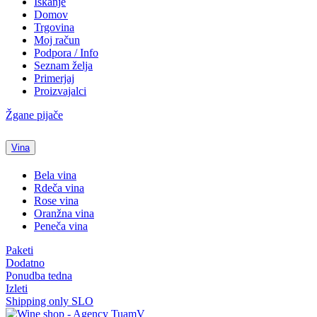
Iskanje
Domov
Trgovina
Moj račun
Podpora / Info
Seznam želja
Primerjaj
Proizvajalci
Žgane pijače
Vina
Bela vina
Rdeča vina
Rose vina
Oranžna vina
Peneča vina
Paketi
Dodatno
Ponudba tedna
Izleti
Shipping only SLO