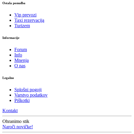
Ostala ponudba
Vip prevozi
Taxi rezervacija
Turizem
Informacije
Forum
Info
Mnenja
O nas
Legalno
Splošni pogoji
Varstvo podatkov
Piškotki
Kontakt
Ohranimo stik
Naroči novičke!