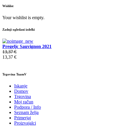
Wishlist
Your wishlist is empty.
Zadnji ogledani izdelki
Pregeljc Sauvignon 2021
13,37 €
13,37 €
Trgovina TuamV
Iskanje
Domov
Trgovina
Moj račun
Podpora / Info
Seznam želja
Primerjaj
Proizvajalci