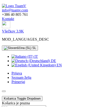
info@tuamv.com
+386 40 805 761
Kontakt
Všečkov 3.9K
MOD_LANGUAGES_DESC
SL
IT
DE
EN
Prijava
Seznam želja
Primerjaj
Košarica
Toggle Dropdown
Košarica je prazna