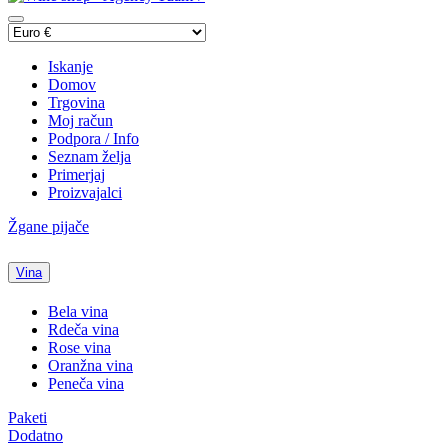
Iskanje
Domov
Trgovina
Moj račun
Podpora / Info
Seznam želja
Primerjaj
Proizvajalci
Žgane pijače
Vina
Bela vina
Rdeča vina
Rose vina
Oranžna vina
Peneča vina
Paketi
Dodatno