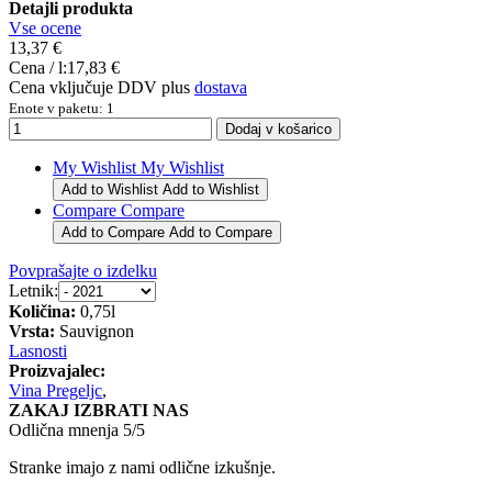
Detajli produkta
Vse ocene
13,37 €
Cena / l:
17,83 €
Cena vključuje DDV plus
dostava
Enote v paketu: 1
My Wishlist
My Wishlist
Add to Wishlist
Add to Wishlist
Compare
Compare
Add to Compare
Add to Compare
Povprašajte o izdelku
Letnik:
Količina:
0,75l
Vrsta:
Sauvignon
Lasnosti
Proizvajalec:
Vina Pregeljc
,
ZAKAJ IZBRATI NAS
Odlična mnenja 5/5
Stranke imajo z nami odlične izkušnje.