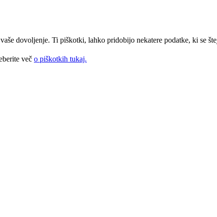
še dovoljenje. Ti piškotki, lahko pridobijo nekatere podatke, ki se štej
eberite več
o piškotkih tukaj.