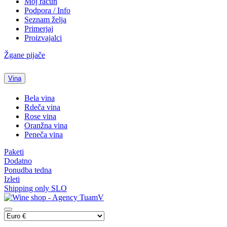
Moj račun
Podpora / Info
Seznam želja
Primerjaj
Proizvajalci
Žgane pijače
Vina
Bela vina
Rdeča vina
Rose vina
Oranžna vina
Peneča vina
Paketi
Dodatno
Ponudba tedna
Izleti
Shipping only SLO