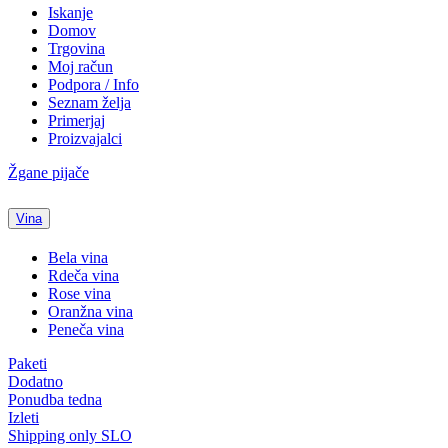
Iskanje
Domov
Trgovina
Moj račun
Podpora / Info
Seznam želja
Primerjaj
Proizvajalci
Žgane pijače
Vina
Bela vina
Rdeča vina
Rose vina
Oranžna vina
Peneča vina
Paketi
Dodatno
Ponudba tedna
Izleti
Shipping only SLO