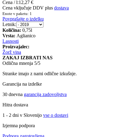
Cena / l:
12,27 €
Cena vključuje DDV plus
dostava
Enote v paketu: 1
Povprašajte o izdelku
Letnik:
Količina:
0,75l
Vrsta:
Aglianico
Lasnosti
Proizvajalec:
Žorž vina
ZAKAJ IZBRATI NAS
Odlična mnenja 5/5
Stranke imajo z nami odlične izkušnje.
Garancija na izdelke
30 dnevna
garancija zadovoljstva
Hitra dostava
1 - 2 dni v Slovenijo
vse o dostavi
Izjemna podpora
Podpora zagotovljena