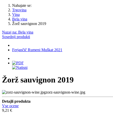
Nahajate se:
Trgovina
Vina
Bela vina
Žorž sauvignon 2019
Nazaj na: Bela vina
Sosednji produkti
Ferjančič Rumeni Muškat 2021
Žorž sauvignon 2019
zorz-sauvignon-wine.jpg
Detajli produkta
Vse ocene
9,21 €