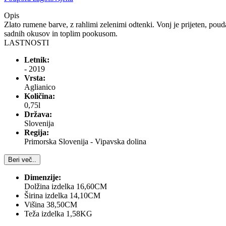
Opis
Zlato rumene barve, z rahlimi zelenimi odtenki. Vonj je prijeten, pou
sadnih okusov in toplim pookusom.
LASTNOSTI
Letnik:
- 2019
Vrsta:
Aglianico
Količina:
0,75l
Država:
Slovenija
Regija:
Primorska Slovenija - Vipavska dolina
Beri več..
Dimenzije:
Dolžina izdelka 16,60CM
Širina izdelka 14,10CM
Višina 38,50CM
Teža izdelka 1,58KG