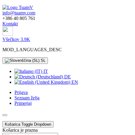
info@tuamv.com
+386 40 805 761
Kontakt
Všečkov 3.9K
MOD_LANGUAGES_DESC
SL
IT
DE
EN
Prijava
Seznam želja
Primerjaj
Košarica
Toggle Dropdown
Košarica je prazna