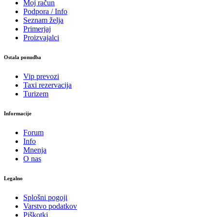
Moj račun
Podpora / Info
Seznam želja
Primerjaj
Proizvajalci
Ostala ponudba
Vip prevozi
Taxi rezervacija
Turizem
Informacije
Forum
Info
Mnenja
O nas
Legalno
Splošni pogoji
Varstvo podatkov
Piškotki