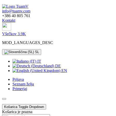
info@tuamv.com
+386 40 805 761
Kontakt
Všečkov 3.9K
MOD_LANGUAGES_DESC
SL
IT
DE
EN
Prijava
Seznam želja
Primerjaj
Košarica
Toggle Dropdown
Košarica je prazna