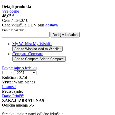
Detajli produkta
Vse ocene
48,05 €
Cena / l:
64,07 €
Cena vključuje DDV plus
dostava
Enote v paketu: 1
My Wishlist
My Wishlist
Add to Wishlist
Add to Wishlist
Compare
Compare
Add to Compare
Add to Compare
Povprašajte o izdelku
Letnik:
Količina:
0,75l
Vrsta:
White blends
Lasnosti
Proizvajalec:
Dario Prinčič
ZAKAJ IZBRATI NAS
Odlična mnenja 5/5
Stranke imajo z nami odlične izkušnje.