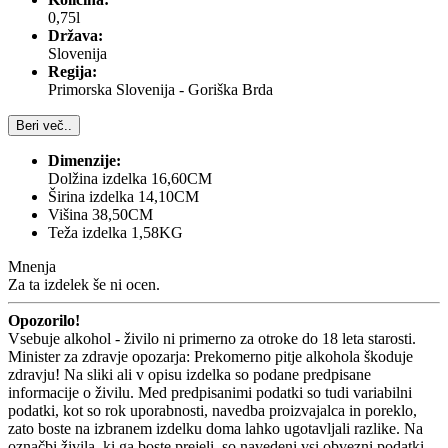
0,75l
Država:
Slovenija
Regija:
Primorska Slovenija - Goriška Brda
Beri več..
Dimenzije:
Dolžina izdelka 16,60CM
Širina izdelka 14,10CM
Višina 38,50CM
Teža izdelka 1,58KG
Mnenja
Za ta izdelek še ni ocen.
Opozorilo!
Vsebuje alkohol - živilo ni primerno za otroke do 18 leta starosti.
Minister za zdravje opozarja: Prekomerno pitje alkohola škoduje
zdravju! Na sliki ali v opisu izdelka so podane predpisane
informacije o živilu. Med predpisanimi podatki so tudi variabilni
podatki, kot so rok uporabnosti, navedba proizvajalca in poreklo,
zato boste na izbranem izdelku doma lahko ugotavljali razlike. Na
označbi živila, ki ga boste prejeli, so navedeni vsi obvezni podatki.