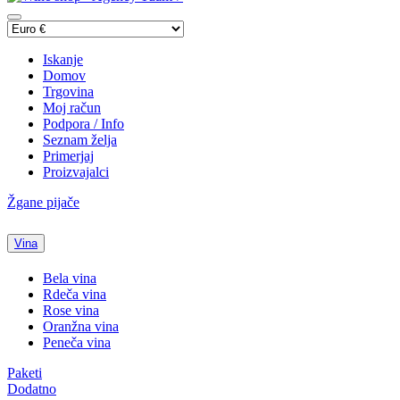
Iskanje
Domov
Trgovina
Moj račun
Podpora / Info
Seznam želja
Primerjaj
Proizvajalci
Žgane pijače
Vina
Bela vina
Rdeča vina
Rose vina
Oranžna vina
Peneča vina
Paketi
Dodatno