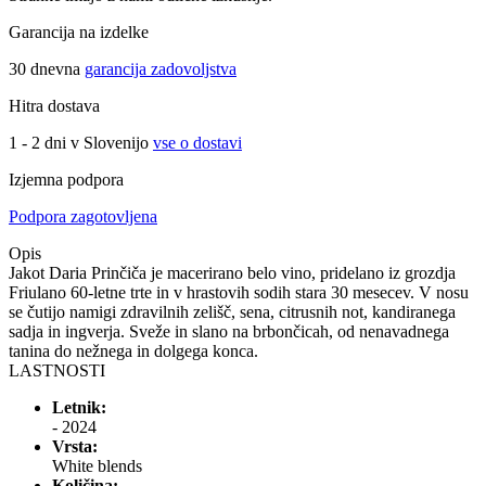
Garancija na izdelke
30 dnevna
garancija zadovoljstva
Hitra dostava
1 - 2 dni v Slovenijo
vse o dostavi
Izjemna podpora
Podpora zagotovljena
Opis
Jakot Daria Prinčiča je macerirano belo vino, pridelano iz grozdja
Friulano 60-letne trte in v hrastovih sodih stara 30 mesecev. V nosu
se čutijo namigi zdravilnih zelišč, sena, citrusnih not, kandiranega
sadja in ingverja. Sveže in slano na brbončicah, od nenavadnega
tanina do nežnega in dolgega konca.
LASTNOSTI
Letnik:
- 2024
Vrsta:
White blends
Količina: