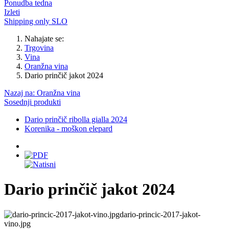
Ponudba tedna
Izleti
Shipping only SLO
Nahajate se:
Trgovina
Vina
Oranžna vina
Dario prinčič jakot 2024
Nazaj na: Oranžna vina
Sosednji produkti
Dario prinčič ribolla gialla 2024
Korenika - moškon elepard
Dario prinčič jakot 2024
dario-princic-2017-jakot-
vino.jpg