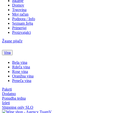
Iskanje
Domov
Trgovina
Moj račun
Podpora / Info
Seznam želja
Primerjaj
Proizvajalci
Žgane pijače
Vina
Bela vina
Rdeča vina
Rose vina
Oranžna vina
Peneča vina
Paketi
Dodatno
Ponudba tedna
Izleti
Shipping only SLO