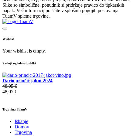
Slike so simbolične, ponudnik si pridržuje pravico do tipkarskih
napak. Več informacij poiščite v splošnih pogojih poslovanja
TuamV spletne trgovine.
Wishlist
Your wishlist is empty.
Zadnji ogledani izdelki
Dario prinčič jakot 2024
48,05 €
48,05 €
Trgovina TuamV
Iskanje
Domov
Trgovina