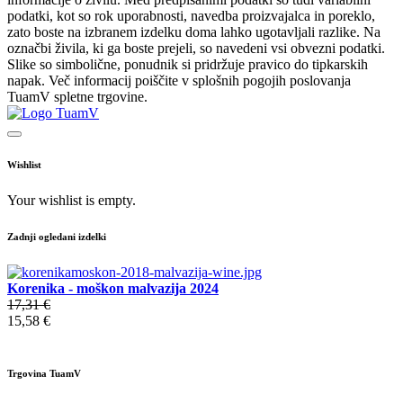
podatki, kot so rok uporabnosti, navedba proizvajalca in poreklo,
zato boste na izbranem izdelku doma lahko ugotavljali razlike. Na
označbi živila, ki ga boste prejeli, so navedeni vsi obvezni podatki.
Slike so simbolične, ponudnik si pridržuje pravico do tipkarskih
napak. Več informacij poiščite v splošnih pogojih poslovanja
TuamV spletne trgovine.
Wishlist
Your wishlist is empty.
Zadnji ogledani izdelki
Korenika - moškon malvazija 2024
17,31 €
15,58 €
Trgovina TuamV