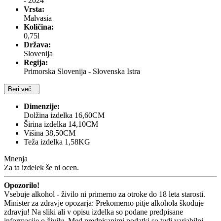
- 2024
Vrsta:
Malvasia
Količina:
0,75l
Država:
Slovenija
Regija:
Primorska Slovenija - Slovenska Istra
Beri več..
Dimenzije:
Dolžina izdelka 16,60CM
Širina izdelka 14,10CM
Višina 38,50CM
Teža izdelka 1,58KG
Mnenja
Za ta izdelek še ni ocen.
Opozorilo!
Vsebuje alkohol - živilo ni primerno za otroke do 18 leta starosti.
Minister za zdravje opozarja: Prekomerno pitje alkohola škoduje
zdravju! Na sliki ali v opisu izdelka so podane predpisane
informacije o živilu. Med predpisanimi podatki so tudi variabilni