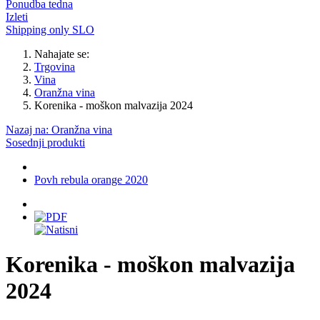
Ponudba tedna
Izleti
Shipping only SLO
Nahajate se:
Trgovina
Vina
Oranžna vina
Korenika - moškon malvazija 2024
Nazaj na: Oranžna vina
Sosednji produkti
Povh rebula orange 2020
Korenika - moškon malvazija
2024