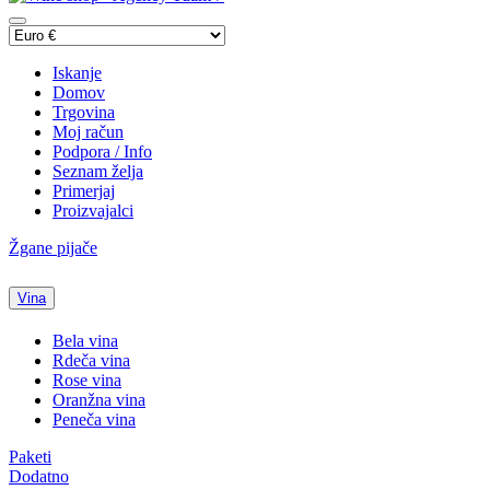
Iskanje
Domov
Trgovina
Moj račun
Podpora / Info
Seznam želja
Primerjaj
Proizvajalci
Žgane pijače
Vina
Bela vina
Rdeča vina
Rose vina
Oranžna vina
Peneča vina
Paketi
Dodatno