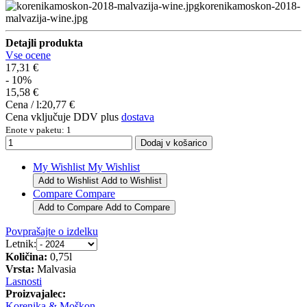
korenikamoskon-2018-
malvazija-wine.jpg
Detajli produkta
Vse ocene
17,31 €
- 10%
15,58 €
Cena / l:
20,77 €
Cena vključuje DDV plus
dostava
Enote v paketu: 1
My Wishlist
My Wishlist
Add to Wishlist
Add to Wishlist
Compare
Compare
Add to Compare
Add to Compare
Povprašajte o izdelku
Letnik:
Količina:
0,75l
Vrsta:
Malvasia
Lasnosti
Proizvajalec:
Korenika & Moškon