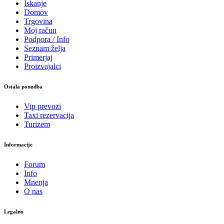
Iskanje
Domov
Trgovina
Moj račun
Podpora / Info
Seznam želja
Primerjaj
Proizvajalci
Ostala ponudba
Vip prevozi
Taxi rezervacija
Turizem
Informacije
Forum
Info
Mnenja
O nas
Legalno