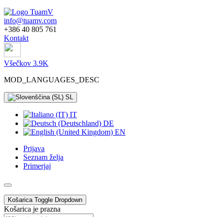
info@tuamv.com
+386 40 805 761
Kontakt
Všečkov 3.9K
MOD_LANGUAGES_DESC
SL
IT
DE
EN
Prijava
Seznam želja
Primerjaj
Košarica
Toggle Dropdown
Košarica je prazna