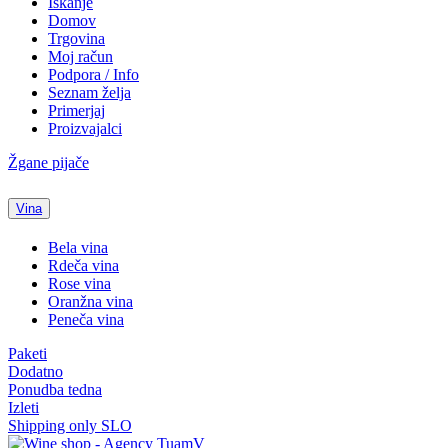
Iskanje
Domov
Trgovina
Moj račun
Podpora / Info
Seznam želja
Primerjaj
Proizvajalci
Žgane pijače
Vina
Bela vina
Rdeča vina
Rose vina
Oranžna vina
Peneča vina
Paketi
Dodatno
Ponudba tedna
Izleti
Shipping only SLO