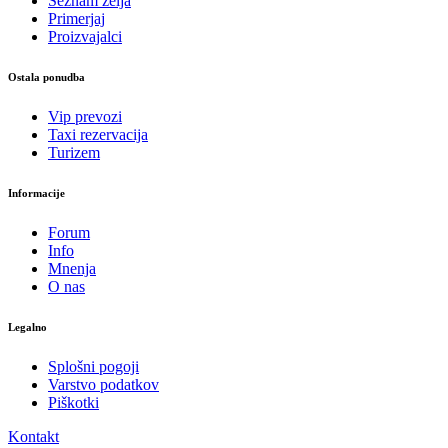
Seznam želja
Primerjaj
Proizvajalci
Ostala ponudba
Vip prevozi
Taxi rezervacija
Turizem
Informacije
Forum
Info
Mnenja
O nas
Legalno
Splošni pogoji
Varstvo podatkov
Piškotki
Kontakt