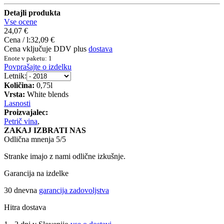
Detajli produkta
Vse ocene
24,07 €
Cena / l:
32,09 €
Cena vključuje DDV plus
dostava
Enote v paketu: 1
Povprašajte o izdelku
Letnik:
Količina:
0,75l
Vrsta:
White blends
Lasnosti
Proizvajalec:
Petrič vina
,
ZAKAJ IZBRATI NAS
Odlična mnenja 5/5
Stranke imajo z nami odlične izkušnje.
Garancija na izdelke
30 dnevna
garancija zadovoljstva
Hitra dostava