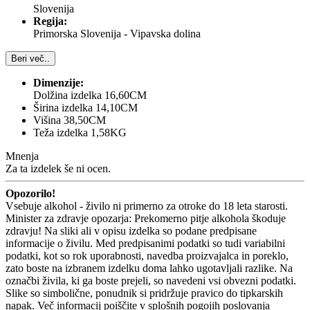
Slovenija
Regija:
Primorska Slovenija - Vipavska dolina
Beri več..
Dimenzije:
Dolžina izdelka 16,60CM
Širina izdelka 14,10CM
Višina 38,50CM
Teža izdelka 1,58KG
Mnenja
Za ta izdelek še ni ocen.
Opozorilo!
Vsebuje alkohol - živilo ni primerno za otroke do 18 leta starosti.
Minister za zdravje opozarja: Prekomerno pitje alkohola škoduje
zdravju! Na sliki ali v opisu izdelka so podane predpisane
informacije o živilu. Med predpisanimi podatki so tudi variabilni
podatki, kot so rok uporabnosti, navedba proizvajalca in poreklo,
zato boste na izbranem izdelku doma lahko ugotavljali razlike. Na
označbi živila, ki ga boste prejeli, so navedeni vsi obvezni podatki.
Slike so simbolične, ponudnik si pridržuje pravico do tipkarskih
napak. Več informacij poiščite v splošnih pogojih poslovanja