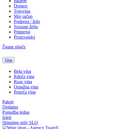
Iskanje
Domov
Trgovina
Moj račun
Podpora / Info
Seznam želja
Primerjaj
Proizvajalci
Žgane pijače
Vina
Bela vina
Rdeča vina
Rose vina
Oranžna vina
Peneča vina
Paketi
Dodatno
Ponudba tedna
Izleti
Shipping only SLO