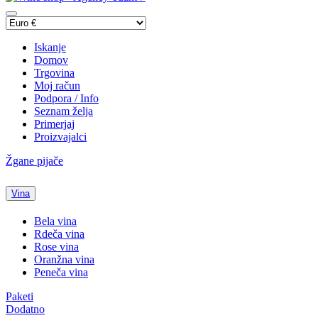
Iskanje
Domov
Trgovina
Moj račun
Podpora / Info
Seznam želja
Primerjaj
Proizvajalci
Žgane pijače
Vina
Bela vina
Rdeča vina
Rose vina
Oranžna vina
Peneča vina
Paketi
Dodatno