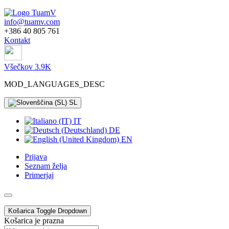
info@tuamv.com
+386 40 805 761
Kontakt
Všečkov 3.9K
MOD_LANGUAGES_DESC
SL
IT
DE
EN
Prijava
Seznam želja
Primerjaj
Košarica
Toggle Dropdown
Košarica je prazna