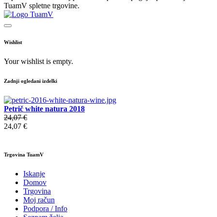
TuamV spletne trgovine.
Wishlist
Your wishlist is empty.
Zadnji ogledani izdelki
Petrič white natura 2018
24,07 €
24,07 €
Trgovina TuamV
Iskanje
Domov
Trgovina
Moj račun
Podpora / Info