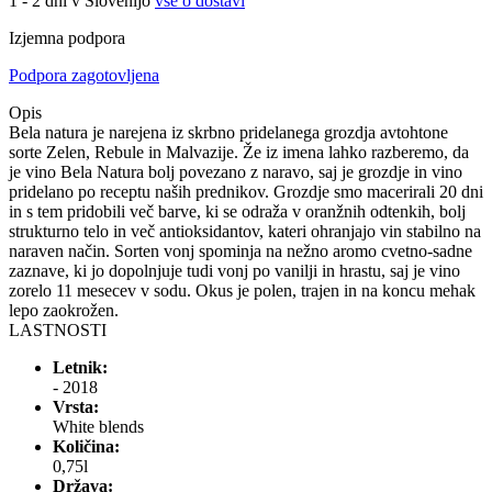
1 - 2 dni v Slovenijo
vse o dostavi
Izjemna podpora
Podpora zagotovljena
Opis
Bela natura je narejena iz skrbno pridelanega grozdja avtohtone
sorte Zelen, Rebule in Malvazije. Že iz imena lahko razberemo, da
je vino Bela Natura bolj povezano z naravo, saj je grozdje in vino
pridelano po receptu naših prednikov. Grozdje smo macerirali 20 dni
in s tem pridobili več barve, ki se odraža v oranžnih odtenkih, bolj
strukturno telo in več antioksidantov, kateri ohranjajo vin stabilno na
naraven način. Sorten vonj spominja na nežno aromo cvetno-sadne
zaznave, ki jo dopolnjuje tudi vonj po vanilji in hrastu, saj je vino
zorelo 11 mesecev v sodu. Okus je polen, trajen in na koncu mehak
lepo zaokrožen.
LASTNOSTI
Letnik:
- 2018
Vrsta:
White blends
Količina:
0,75l
Država: