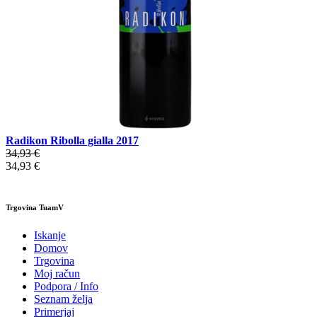
Radikon Ribolla gialla 2017
34,93 €
34,93 €
Trgovina TuamV
Iskanje
Domov
Trgovina
Moj račun
Podpora / Info
Seznam želja
Primerjaj