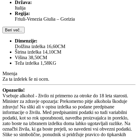
Država:
Italija
Regija:
Friuli-Venezia Giulia – Gorizia
Beri več..
Dimenzije:
Dolžina izdelka 16,60CM
Širina izdelka 14,10CM
Višina 38,50CM
Teža izdelka 1,58KG
Mnenja
Za ta izdelek še ni ocen.
Opozorilo!
Vsebuje alkohol - živilo ni primerno za otroke do 18 leta starosti.
Minister za zdravje opozarja: Prekomerno pitje alkohola škoduje
zdravju! Na sliki ali v opisu izdelka so podane predpisane
informacije o živilu. Med predpisanimi podatki so tudi variabilni
podatki, kot so rok uporabnosti, navedba proizvajalca in poreklo,
zato boste na izbranem izdelku doma lahko ugotavljali razlike. Na
označbi živila, ki ga boste prejeli, so navedeni vsi obvezni podatki.
Slike so simbolične, ponudnik si pridržuje pravico do tipkarskih