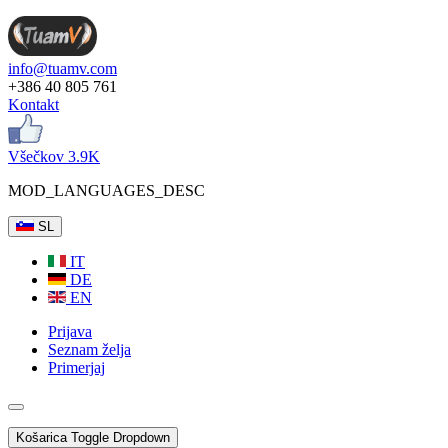
info@tuamv.com
+386 40 805 761
Kontakt
Všečkov 3.9K
MOD_LANGUAGES_DESC
SL
IT
DE
EN
Prijava
Seznam želja
Primerjaj
Košarica
Toggle Dropdown