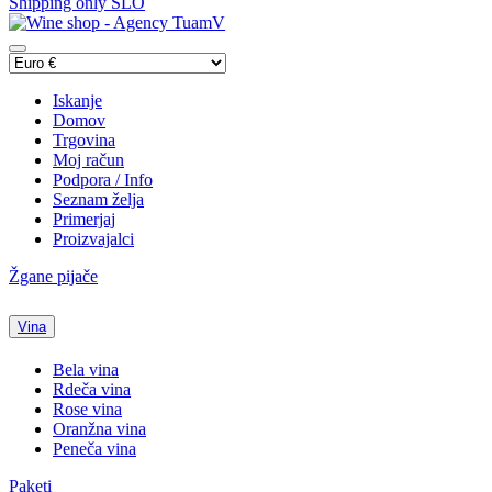
Shipping only SLO
Iskanje
Domov
Trgovina
Moj račun
Podpora / Info
Seznam želja
Primerjaj
Proizvajalci
Žgane pijače
Vina
Bela vina
Rdeča vina
Rose vina
Oranžna vina
Peneča vina
Paketi