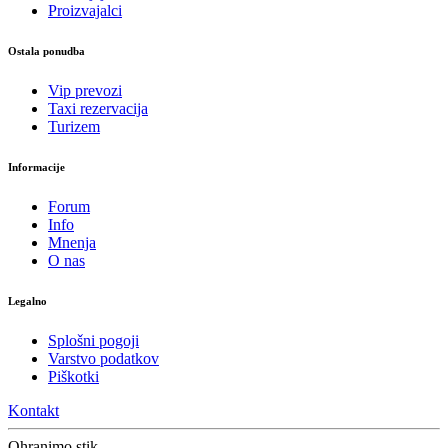
Proizvajalci
Ostala ponudba
Vip prevozi
Taxi rezervacija
Turizem
Informacije
Forum
Info
Mnenja
O nas
Legalno
Splošni pogoji
Varstvo podatkov
Piškotki
Kontakt
Ohranimo stik