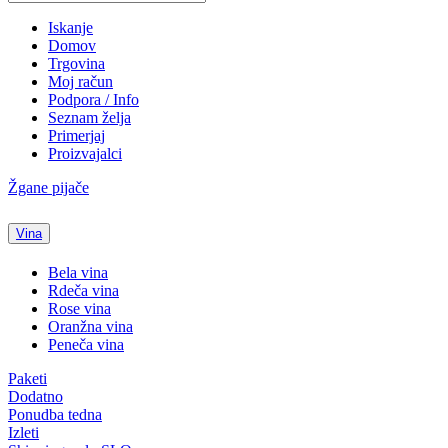
Iskanje
Domov
Trgovina
Moj račun
Podpora / Info
Seznam želja
Primerjaj
Proizvajalci
Žgane pijače
Vina
Bela vina
Rdeča vina
Rose vina
Oranžna vina
Peneča vina
Paketi
Dodatno
Ponudba tedna
Izleti