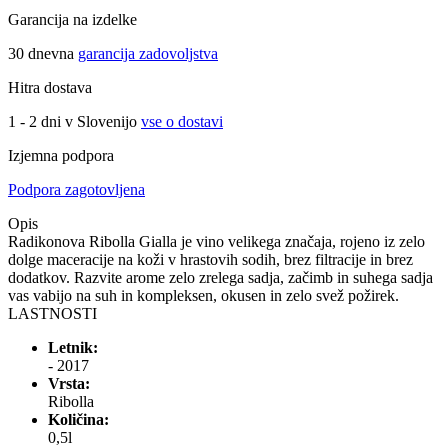
Garancija na izdelke
30 dnevna
garancija zadovoljstva
Hitra dostava
1 - 2 dni v Slovenijo
vse o dostavi
Izjemna podpora
Podpora zagotovljena
Opis
Radikonova Ribolla Gialla je vino velikega značaja, rojeno iz zelo
dolge maceracije na koži v hrastovih sodih, brez filtracije in brez
dodatkov. Razvite arome zelo zrelega sadja, začimb in suhega sadja
vas vabijo na suh in kompleksen, okusen in zelo svež požirek.
LASTNOSTI
Letnik:
- 2017
Vrsta:
Ribolla
Količina:
0,5l