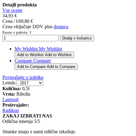
Detajli produkta
Vse ocene
34,93 €
Cena / l:
69,86 €
Cena vključuje DDV plus
dostava
Enote v paketu: 1
My Wishlist
My Wishlist
Add to Wishlist
Add to Wishlist
Compare
Compare
Add to Compare
Add to Compare
Povprašajte o izdelku
Letnik:
Količina:
0,5l
Vrsta:
Ribolla
Lasnosti
Proizvajalec:
Radikon
ZAKAJ IZBRATI NAS
Odlična mnenja 5/5
Stranke imajo z nami odlične izkušnje.