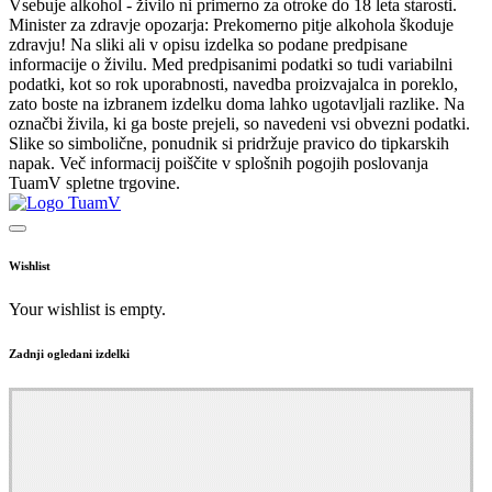
Vsebuje alkohol - živilo ni primerno za otroke do 18 leta starosti.
Minister za zdravje opozarja: Prekomerno pitje alkohola škoduje
zdravju! Na sliki ali v opisu izdelka so podane predpisane
informacije o živilu. Med predpisanimi podatki so tudi variabilni
podatki, kot so rok uporabnosti, navedba proizvajalca in poreklo,
zato boste na izbranem izdelku doma lahko ugotavljali razlike. Na
označbi živila, ki ga boste prejeli, so navedeni vsi obvezni podatki.
Slike so simbolične, ponudnik si pridržuje pravico do tipkarskih
napak. Več informacij poiščite v splošnih pogojih poslovanja
TuamV spletne trgovine.
Wishlist
Your wishlist is empty.
Zadnji ogledani izdelki