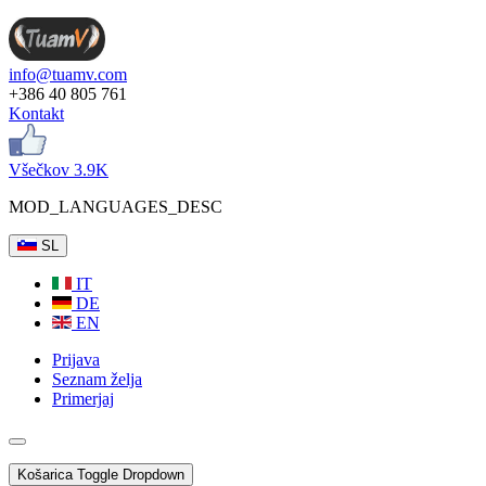
info@tuamv.com
+386 40 805 761
Kontakt
Všečkov 3.9K
MOD_LANGUAGES_DESC
SL
IT
DE
EN
Prijava
Seznam želja
Primerjaj
Košarica
Toggle Dropdown