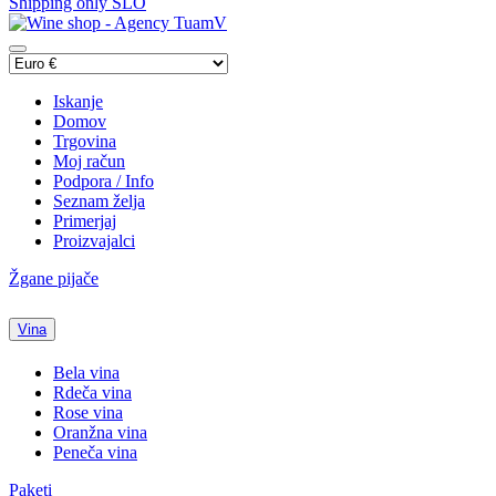
Shipping only SLO
Iskanje
Domov
Trgovina
Moj račun
Podpora / Info
Seznam želja
Primerjaj
Proizvajalci
Žgane pijače
Vina
Bela vina
Rdeča vina
Rose vina
Oranžna vina
Peneča vina
Paketi