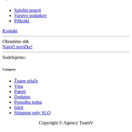
Splošni pogoji
Varstvo podatkov
Piškotki
Kontakt
Ohranimo stik
Naroči novičke!
Sodelujemo:
Category
Žgane pijače
Vina
Paketi
Dodatno
Ponudba tedna
Izleti
Shipping only SLO
Copyright © Agency TuamV