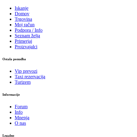
Iskanje
Domov
Trgovina
Moj račun
Podpora / Info
Seznam želja
Primerjaj
Proizvajalci
Ostala ponudba
Vip prevozi
Taxi rezervacija
Turizem
Informacije
Forum
Info
Mnenja
O nas
Legalno