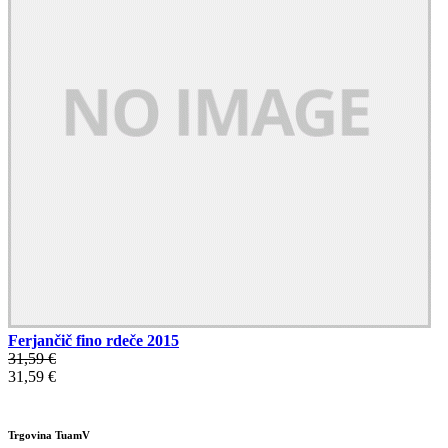
Ferjančič fino rdeče 2015
31,59 €
31,59 €
Trgovina TuamV