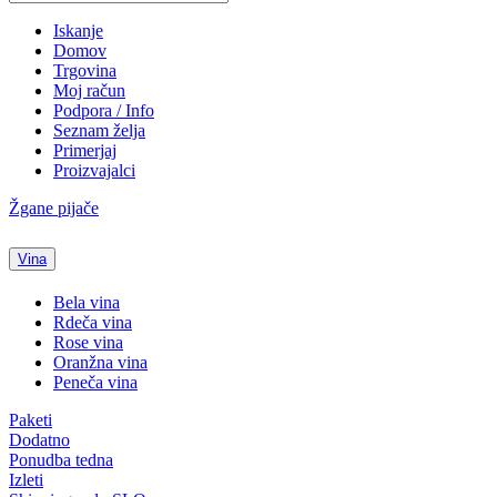
Iskanje
Domov
Trgovina
Moj račun
Podpora / Info
Seznam želja
Primerjaj
Proizvajalci
Žgane pijače
Vina
Bela vina
Rdeča vina
Rose vina
Oranžna vina
Peneča vina
Paketi
Dodatno
Ponudba tedna
Izleti