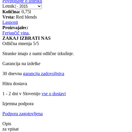
Povprašajte o izdelku
Letnik:
Količina:
0,75l
Vrsta:
Red blends
Lasnosti
Proizvajalec:
Ferjančič vina
,
ZAKAJ IZBRATI NAS
Odlična mnenja 5/5
Stranke imajo z nami odlične izkušnje.
Garancija na izdelke
30 dnevna
garancija zadovoljstva
Hitra dostava
1 - 2 dni v Slovenijo
vse o dostavi
Izjemna podpora
Podpora zagotovljena
Opis
za vpisat