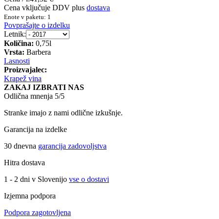
Cena vključuje DDV plus
dostava
Enote v paketu: 1
Povprašajte o izdelku
Letnik:
Količina:
0,75l
Vrsta:
Barbera
Lasnosti
Proizvajalec:
Krapež vina
ZAKAJ IZBRATI NAS
Odlična mnenja 5/5
Stranke imajo z nami odlične izkušnje.
Garancija na izdelke
30 dnevna
garancija zadovoljstva
Hitra dostava
1 - 2 dni v Slovenijo
vse o dostavi
Izjemna podpora
Podpora zagotovljena