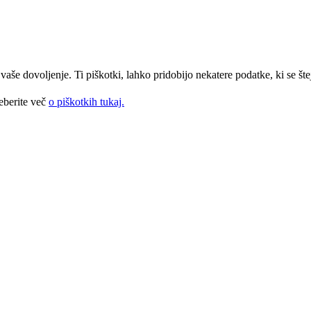
še dovoljenje. Ti piškotki, lahko pridobijo nekatere podatke, ki se štej
eberite več
o piškotkih tukaj.