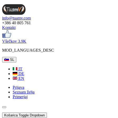
info@tuamv.com
+386 40 805 761
Kontakt
Všečkov 3.9K
MOD_LANGUAGES_DESC
SL
IT
DE
EN
Prijava
Seznam želja
Primerjaj
Košarica
Toggle Dropdown