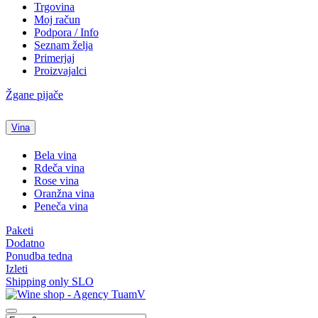
Trgovina
Moj račun
Podpora / Info
Seznam želja
Primerjaj
Proizvajalci
Žgane pijače
Vina
Bela vina
Rdeča vina
Rose vina
Oranžna vina
Peneča vina
Paketi
Dodatno
Ponudba tedna
Izleti
Shipping only SLO