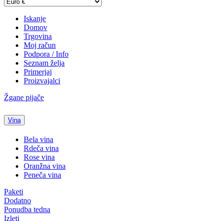
Iskanje
Domov
Trgovina
Moj račun
Podpora / Info
Seznam želja
Primerjaj
Proizvajalci
Žgane pijače
Vina
Bela vina
Rdeča vina
Rose vina
Oranžna vina
Peneča vina
Paketi
Dodatno
Ponudba tedna
Izleti