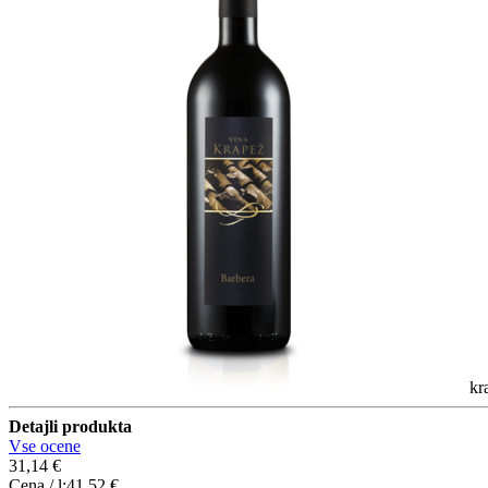
kr
Detajli produkta
Vse ocene
31,14 €
Cena / l:
41,52 €