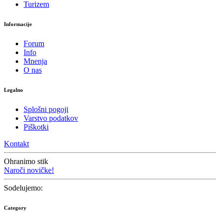
Turizem
Informacije
Forum
Info
Mnenja
O nas
Legalno
Splošni pogoji
Varstvo podatkov
Piškotki
Kontakt
Ohranimo stik
Naroči novičke!
Sodelujemo:
Category