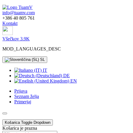
info@tuamv.com
+386 40 805 761
Kontakt
Všečkov 3.9K
MOD_LANGUAGES_DESC
SL
IT
DE
EN
Prijava
Seznam želja
Primerjaj
Košarica
Toggle Dropdown
Košarica je prazna