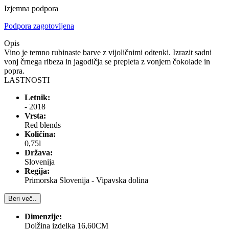
Izjemna podpora
Podpora zagotovljena
Opis
Vino je temno rubinaste barve z vijoličnimi odtenki. Izrazit sadni
vonj črnega ribeza in jagodičja se prepleta z vonjem čokolade in
popra.
LASTNOSTI
Letnik:
- 2018
Vrsta:
Red blends
Količina:
0,75l
Država:
Slovenija
Regija:
Primorska Slovenija - Vipavska dolina
Beri več..
Dimenzije:
Dolžina izdelka 16,60CM