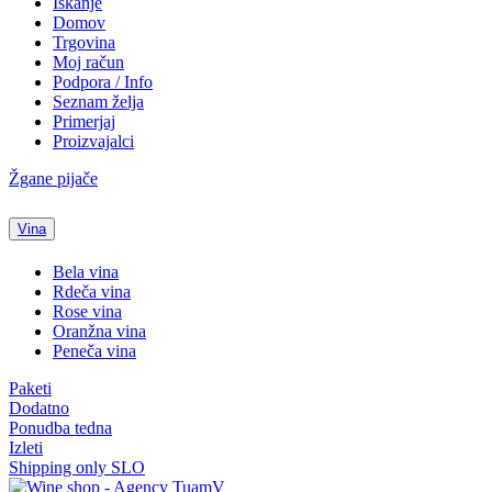
Iskanje
Domov
Trgovina
Moj račun
Podpora / Info
Seznam želja
Primerjaj
Proizvajalci
Žgane pijače
Vina
Bela vina
Rdeča vina
Rose vina
Oranžna vina
Peneča vina
Paketi
Dodatno
Ponudba tedna
Izleti
Shipping only SLO