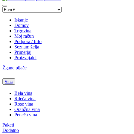
Iskanje
Domov
Trgovina
Moj račun
Podpora / Info
Seznam želja
Primerjaj
Proizvajalci
Žgane pijače
Vina
Bela vina
Rdeča vina
Rose vina
Oranžna vina
Peneča vina
Paketi
Dodatno