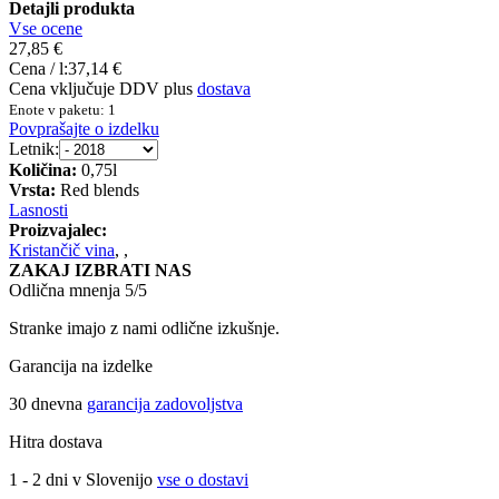
Detajli produkta
Vse ocene
27,85 €
Cena / l:
37,14 €
Cena vključuje DDV plus
dostava
Enote v paketu: 1
Povprašajte o izdelku
Letnik:
Količina:
0,75l
Vrsta:
Red blends
Lasnosti
Proizvajalec:
Kristančič vina
,
,
ZAKAJ IZBRATI NAS
Odlična mnenja 5/5
Stranke imajo z nami odlične izkušnje.
Garancija na izdelke
30 dnevna
garancija zadovoljstva
Hitra dostava
1 - 2 dni v Slovenijo
vse o dostavi