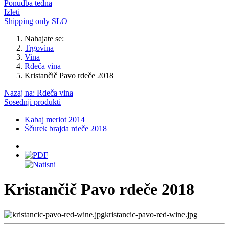
Ponudba tedna
Izleti
Shipping only SLO
Nahajate se:
Trgovina
Vina
Rdeča vina
Kristančič Pavo rdeče 2018
Nazaj na: Rdeča vina
Sosednji produkti
Kabaj merlot 2014
Ščurek brajda rdeče 2018
Kristančič Pavo rdeče 2018
kristancic-pavo-red-wine.jpg