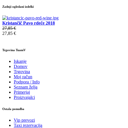
Zadnji ogledani izdelki
Kristančič Pavo rdeče 2018
27,85 €
27,85 €
Trgovina TuamV
Iskanje
Domov
Trgovina
Moj račun
Podpora / Info
Seznam želja
Primerjaj
Proizvajalci
Ostala ponudba
Vip prevozi
Taxi rezervacija