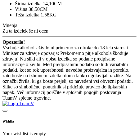
Širina izdelka 14,10CM
Višina 38,50CM
Teža izdelka 1,58KG
Mnenja
Za ta izdelek še ni ocen.
Opozorilo!
Vsebuje alkohol - živilo ni primerno za otroke do 18 leta starosti.
Minister za zdravje opozarja: Prekomerno pitje alkohola škoduje
zdravju! Na sliki ali v opisu izdelka so podane predpisane
informacije o živilu. Med predpisanimi podatki so tudi variabilni
podatki, kot so rok uporabnosti, navedba proizvajalca in poreklo,
zato boste na izbranem izdelku doma lahko ugotavljali razlike. Na
označbi živila, ki ga boste prejeli, so navedeni vsi obvezni podatki.
Slike so simbolične, ponudnik si pridržuje pravico do tipkarskih
napak. Več informacij poiščite v splošnih pogojih poslovanja
TuamV spletne trgovine.
Wishlist
Your wishlist is empty.