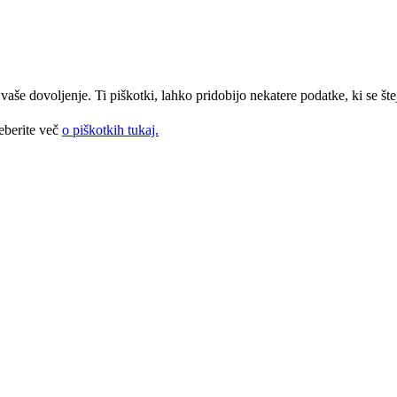
še dovoljenje. Ti piškotki, lahko pridobijo nekatere podatke, ki se štej
eberite več
o piškotkih tukaj.