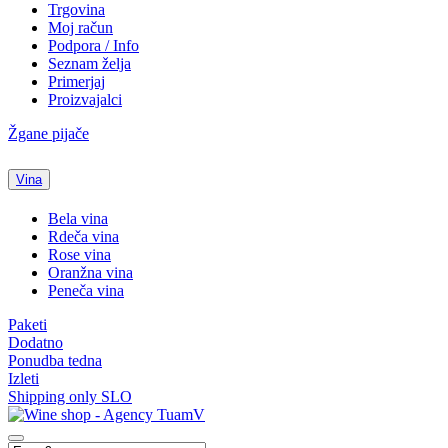
Trgovina
Moj račun
Podpora / Info
Seznam želja
Primerjaj
Proizvajalci
Žgane pijače
Vina
Bela vina
Rdeča vina
Rose vina
Oranžna vina
Peneča vina
Paketi
Dodatno
Ponudba tedna
Izleti
Shipping only SLO