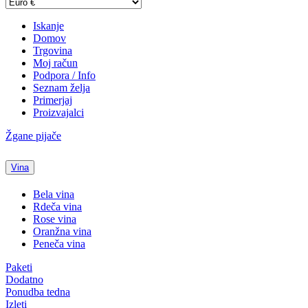
Iskanje
Domov
Trgovina
Moj račun
Podpora / Info
Seznam želja
Primerjaj
Proizvajalci
Žgane pijače
Vina
Bela vina
Rdeča vina
Rose vina
Oranžna vina
Peneča vina
Paketi
Dodatno
Ponudba tedna
Izleti