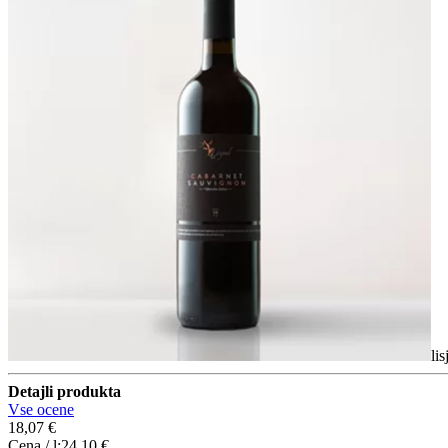
li
Detajli produkta
Vse ocene
18,07 €
Cena / l:
24,10 €