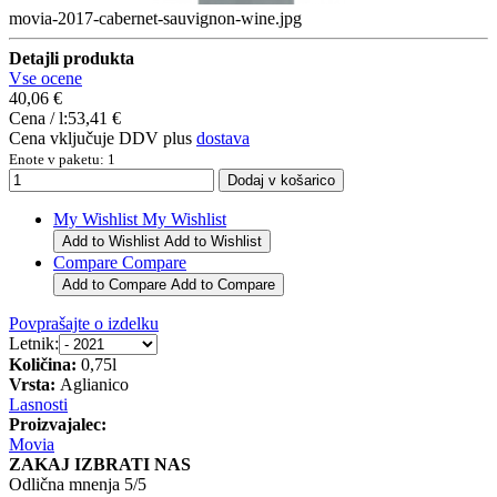
movia-2017-cabernet-sauvignon-wine.jpg
Detajli produkta
Vse ocene
40,06 €
Cena / l:
53,41 €
Cena vključuje DDV plus
dostava
Enote v paketu: 1
My Wishlist
My Wishlist
Add to Wishlist
Add to Wishlist
Compare
Compare
Add to Compare
Add to Compare
Povprašajte o izdelku
Letnik:
Količina:
0,75l
Vrsta:
Aglianico
Lasnosti
Proizvajalec:
Movia
ZAKAJ IZBRATI NAS
Odlična mnenja 5/5