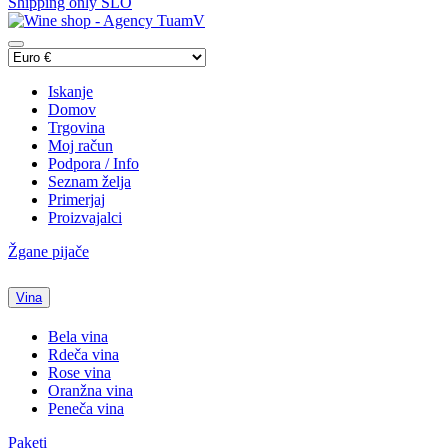
Shipping only SLO
Iskanje
Domov
Trgovina
Moj račun
Podpora / Info
Seznam želja
Primerjaj
Proizvajalci
Žgane pijače
Vina
Bela vina
Rdeča vina
Rose vina
Oranžna vina
Peneča vina
Paketi