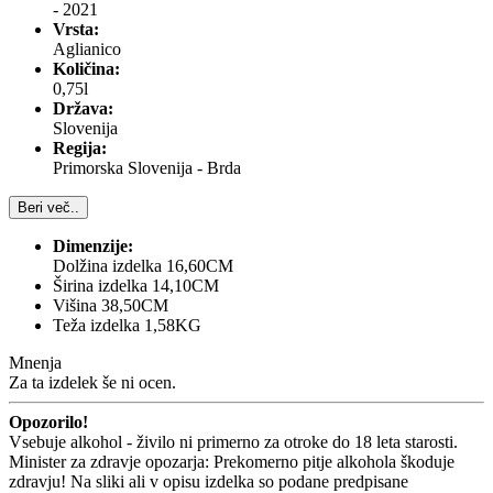
- 2021
Vrsta:
Aglianico
Količina:
0,75l
Država:
Slovenija
Regija:
Primorska Slovenija - Brda
Beri več..
Dimenzije:
Dolžina izdelka 16,60CM
Širina izdelka 14,10CM
Višina 38,50CM
Teža izdelka 1,58KG
Mnenja
Za ta izdelek še ni ocen.
Opozorilo!
Vsebuje alkohol - živilo ni primerno za otroke do 18 leta starosti.
Minister za zdravje opozarja: Prekomerno pitje alkohola škoduje
zdravju! Na sliki ali v opisu izdelka so podane predpisane