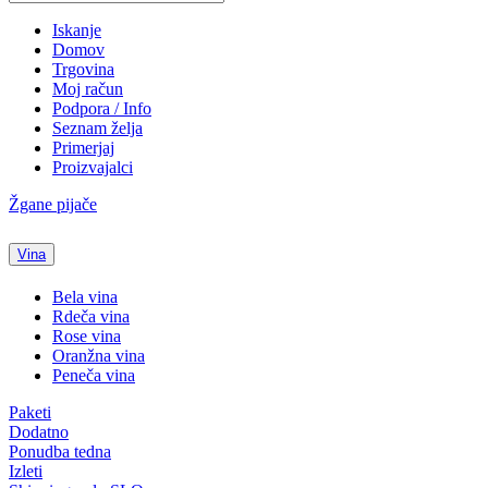
Iskanje
Domov
Trgovina
Moj račun
Podpora / Info
Seznam želja
Primerjaj
Proizvajalci
Žgane pijače
Vina
Bela vina
Rdeča vina
Rose vina
Oranžna vina
Peneča vina
Paketi
Dodatno
Ponudba tedna
Izleti