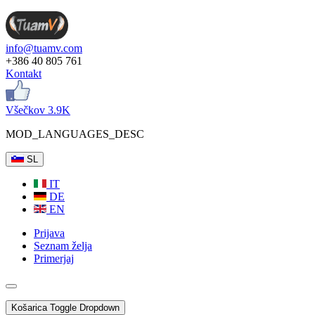
info@tuamv.com
+386 40 805 761
Kontakt
Všečkov 3.9K
MOD_LANGUAGES_DESC
SL
IT
DE
EN
Prijava
Seznam želja
Primerjaj
Košarica
Toggle Dropdown