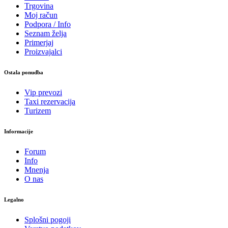
Trgovina
Moj račun
Podpora / Info
Seznam želja
Primerjaj
Proizvajalci
Ostala ponudba
Vip prevozi
Taxi rezervacija
Turizem
Informacije
Forum
Info
Mnenja
O nas
Legalno
Splošni pogoji