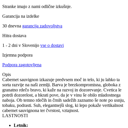
Stranke imajo z nami odlične izkušnje.
Garancija na izdelke
30 dnevna
garancija zadovoljstva
Hitra dostava
1 - 2 dni v Slovenijo
vse o dostavi
Izjemna podpora
Podpora zagotovljena
Opis
Cabernet sauvignon izkazuje predvsem moč in telo, ki ju lahko ta
sorta razvije na naši zemlji. Barva je brezkompromisna, globoka z
granatno rdečo bravo, ki kaže na razvoj in dozorevanje. Cvetica le
potrdi dozorelost, a hkrati pove, da je v vinu še obilo mladostnega
naboja. Ob temno rdečih in črnih sadežih zaznamo še note po usnju,
tobaku, podrasti. Suh, elegantnejši slog, ki lepo pokaže vertikalnost
cabernet sauvignona ter čvrstost, vztajnost.
LASTNOSTI
Letnik: