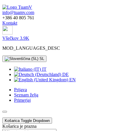
info@tuamv.com
+386 40 805 761
Kontakt
Všečkov 3.9K
MOD_LANGUAGES_DESC
SL
IT
DE
EN
Prijava
Seznam želja
Primerjaj
Košarica
Toggle Dropdown
Košarica je prazna