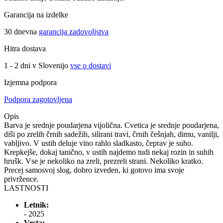
Garancija na izdelke
30 dnevna
garancija zadovoljstva
Hitra dostava
1 - 2 dni v Slovenijo
vse o dostavi
Izjemna podpora
Podpora zagotovljena
Opis
Barva je srednje poudarjena vijolična. Cvetica je srednje poudarjena,
diši po zrelih črnih sadežih, silirani travi, črnih češnjah, dimu, vanilji,
vabljivo. V ustih deluje vino rahlo sladkasto, čeprav je suho.
Krepkejše, dokaj tanično, v ustih najdemo tudi nekaj rozin in suhih
hrušk. Vse je nekoliko na zreli, prezreli strani. Nekoliko kratko.
Precej samosvoj slog, dobro izveden, ki gotovo ima svoje
privržence.
LASTNOSTI
Letnik:
- 2025
Vrsta: