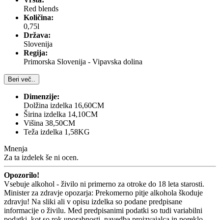
Red blends
Količina:
0,75l
Država:
Slovenija
Regija:
Primorska Slovenija - Vipavska dolina
Beri več..
Dimenzije:
Dolžina izdelka 16,60CM
Širina izdelka 14,10CM
Višina 38,50CM
Teža izdelka 1,58KG
Mnenja
Za ta izdelek še ni ocen.
Opozorilo!
Vsebuje alkohol - živilo ni primerno za otroke do 18 leta starosti.
Minister za zdravje opozarja: Prekomerno pitje alkohola škoduje
zdravju! Na sliki ali v opisu izdelka so podane predpisane
informacije o živilu. Med predpisanimi podatki so tudi variabilni
podatki, kot so rok uporabnosti, navedba proizvajalca in poreklo,