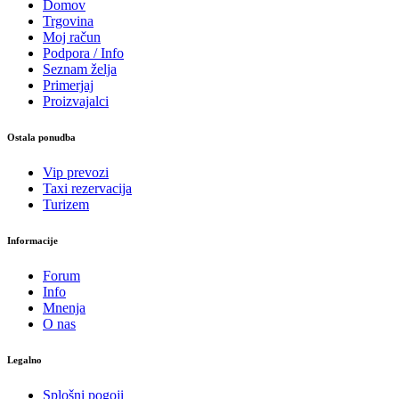
Domov
Trgovina
Moj račun
Podpora / Info
Seznam želja
Primerjaj
Proizvajalci
Ostala ponudba
Vip prevozi
Taxi rezervacija
Turizem
Informacije
Forum
Info
Mnenja
O nas
Legalno
Splošni pogoji