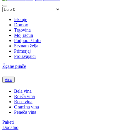
Iskanje
Domov
Trgovina
Moj račun
Podpora / Info
Seznam želja
Primerjaj
Proizvajalci
Žgane pijače
Vina
Bela vina
Rdeča vina
Rose vina
Oranžna vina
Peneča vina
Paketi
Dodatno