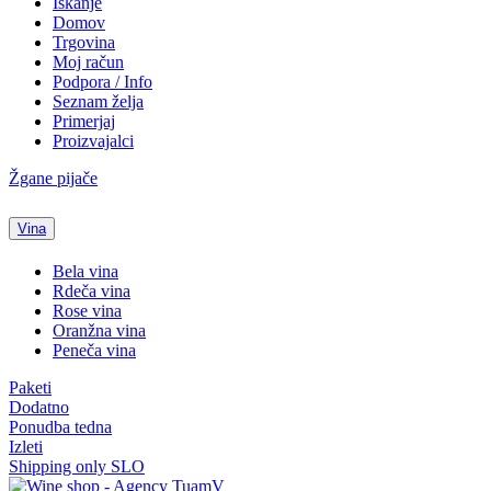
Iskanje
Domov
Trgovina
Moj račun
Podpora / Info
Seznam želja
Primerjaj
Proizvajalci
Žgane pijače
Vina
Bela vina
Rdeča vina
Rose vina
Oranžna vina
Peneča vina
Paketi
Dodatno
Ponudba tedna
Izleti
Shipping only SLO