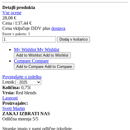
Detajli produkta
Vse ocene
28,08 €
Cena / l:
37,44 €
Cena vključuje DDV plus
dostava
Enote v paketu: 1
My Wishlist
My Wishlist
Add to Wishlist
Add to Wishlist
Compare
Compare
Add to Compare
Add to Compare
Povprašajte o izdelku
Letnik:
Količina:
0,75l
Vrsta:
Red blends
Lasnosti
Proizvajalec:
Sveti Martin
ZAKAJ IZBRATI NAS
Odlična mnenja 5/5
Stranke imajo z nami odlične izkušnje.