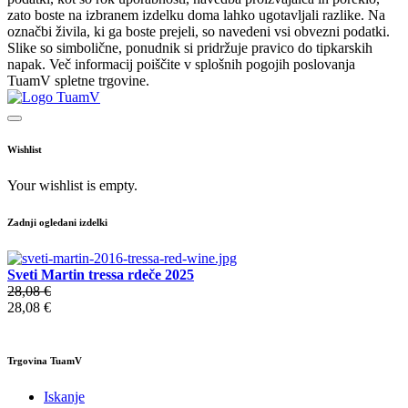
zato boste na izbranem izdelku doma lahko ugotavljali razlike. Na
označbi živila, ki ga boste prejeli, so navedeni vsi obvezni podatki.
Slike so simbolične, ponudnik si pridržuje pravico do tipkarskih
napak. Več informacij poiščite v splošnih pogojih poslovanja
TuamV spletne trgovine.
Wishlist
Your wishlist is empty.
Zadnji ogledani izdelki
Sveti Martin tressa rdeče 2025
28,08 €
28,08 €
Trgovina TuamV
Iskanje