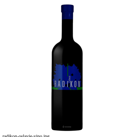
radikon-oslavje-vino.jpg