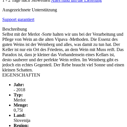
1 - 2 Tage nach Slowenien
Alles rund um die Lieferung
Ausgezeichnete Unterstützung
Support garantiert
Beschreibung
Selbst mit der Merlot -Sorte halten wir uns bei der Verarbeitung und
Pflege von Wein an die alten Vipava -Methoden. Die Essenz des
guten Weins ist der Weinberg und alles, was damit zu tun hat. Der
Keller ist nur ein Ort des Friedens, an dem Wein mit Muss reift. Das
Paradox ist, dass je kleiner das Vorhandensein eines Kellars ist,
desto sauberer und der perfekte Wein reifen. Im Weinberg gibt es
jedoch ein echtes Gegenteil. Der Rebe braucht viel Sonne und einen
kleinen Schatten.
EIGENSCHAFTEN
Jahr:
- 2018
Typ:
Merlot
Menge:
0,75l
Land:
Slovenija
Region: