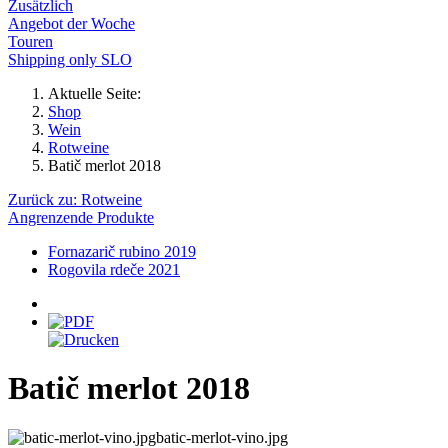
Zusätzlich
Angebot der Woche
Touren
Shipping only SLO
Aktuelle Seite:
Shop
Wein
Rotweine
Batič merlot 2018
Zurück zu: Rotweine
Angrenzende Produkte
Fornazarič rubino 2019
Rogovila rdeče 2021
Batič merlot 2018
batic-merlot-vino.jpg